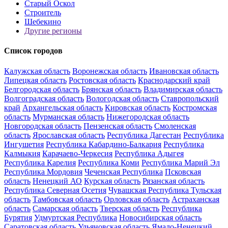
Старый Оскол
Строитель
Шебекино
Другие регионы
Список городов
Калужская область
Воронежская область
Ивановская область
Липецкая область
Ростовская область
Краснодарский край
Белгородская область
Брянская область
Владимирская область
Волгоградская область
Вологодская область
Ставропольский
край
Архангельская область
Кировская область
Костромская
область
Мурманская область
Нижегородская область
Новгородская область
Пензенская область
Смоленская
область
Ярославская область
Республика Дагестан
Республика
Ингушетия
Республика Кабардино-Балкария
Республика
Калмыкия
Карачаево-Черкесия
Республика Адыгея
Республика Карелия
Республика Коми
Республика Марий Эл
Республика Мордовия
Чеченская Республика
Псковская
область
Ненецкий АО
Курская область
Рязанская область
Республика Северная Осетия
Чувашская Республика
Тульская
область
Тамбовская область
Орловская область
Астраханская
область
Самарская область
Тверская область
Республика
Бурятия
Удмуртская Республика
Новосибирская область
Саратовская область
Ульяновская область
Ямало-Ненецкий