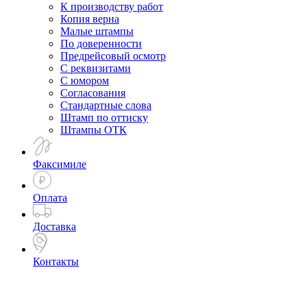
К производству работ
Копия верна
Малые штампы
По доверенности
Предрейсовый осмотр
С реквизитами
С юмором
Согласования
Стандартные слова
Штамп по оттиску
Штампы ОТК
Факсимиле
Оплата
Доставка
Контакты