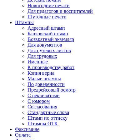
Новогодние печати
Для педагогов и воспитателей
Шуточные печати
Штампы
Адресный штамп
Банковский штамп
Возвратный экземляр
Для документов
Для путевых листов
Для трудовых
Именные
К производству работ
Копия верна
Малые штампы
По доверенности
Предрейсовый осмотр
С реквизитами
С юмором
Согласования
Стандартные слова
Штамп по оттиску
Штампы ОТК
Факсимиле
Оплата