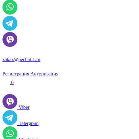
zakaz@pechat-1.ru
Регистрация
Авторизация
0
Viber
Telergram