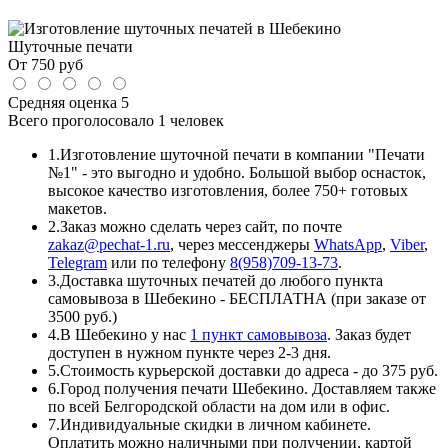
Шуточные печати
От
750
руб
Средняя оценка
5
Всего проголосовало
1 человек
1.
Изготовление шуточной печати в компании "Печати
№1" - это выгодно и удобно. Большой выбор оснасток,
высокое качество изготовления, более 750+ готовых
макетов.
2.
Заказ можно сделать через сайт, по почте
zakaz@pechat-1.ru
, через мессенджеры
WhatsApp
,
Viber
,
Telegram
или по телефону
8(958)709-13-73
.
3.
Доставка шуточных печатей до любого пункта
самовывоза в Шебекино - БЕСПЛАТНА (при заказе от
3500 руб.)
4.
В Шебекино у нас
1 пункт самовывоза
. Заказ будет
доступен в нужном пункте через 2-3 дня.
5.
Стоимость курьерской доставки до адреса - до 375 руб.
6.
Город получения печати Шебекино. Доставляем также
по всей Белгородской области на дом или в офис.
7.
Индивидуальные скидки в личном кабинете.
Оплатить можно наличными при получении, картой