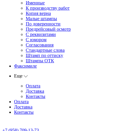
Именные
К производству работ
Копия верна
Малые штампы
По доверенности
Предрейсовый осмотр
С реквизитами
С юмором
Согласования
Стандартные слова
Штамп по оттиску
Штампы ОТК
Факсимиле
Еще
Оплата
Доставка
Контакты
Оплата
Доставка
Контакты
+7 (958) 709-13-73