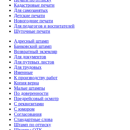
Кадастровые печати
Для самозанятых
Детские печати
Новогодние печати
Для педагогов и воспитателей
Шуточные печати
Адресный штамп
Банковский штамп
Возвратный экземляр
Для документов
Для путевых листов
Для трудовых
Именные
К производству работ
Копия верна
Малые штампы
По доверенности
Предрейсовый осмотр
С реквизитами
С юмором
Согласования
Стандартные слова
Штамп по оттиску
Штампы ОТК