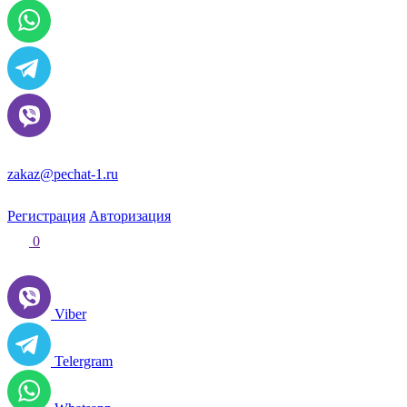
zakaz@pechat-1.ru
Регистрация
Авторизация
0
Viber
Telergram