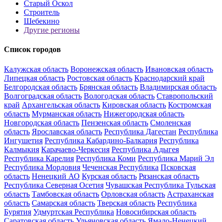
Старый Оскол
Строитель
Шебекино
Другие регионы
Список городов
Калужская область
Воронежская область
Ивановская область
Липецкая область
Ростовская область
Краснодарский край
Белгородская область
Брянская область
Владимирская область
Волгоградская область
Вологодская область
Ставропольский
край
Архангельская область
Кировская область
Костромская
область
Мурманская область
Нижегородская область
Новгородская область
Пензенская область
Смоленская
область
Ярославская область
Республика Дагестан
Республика
Ингушетия
Республика Кабардино-Балкария
Республика
Калмыкия
Карачаево-Черкесия
Республика Адыгея
Республика Карелия
Республика Коми
Республика Марий Эл
Республика Мордовия
Чеченская Республика
Псковская
область
Ненецкий АО
Курская область
Рязанская область
Республика Северная Осетия
Чувашская Республика
Тульская
область
Тамбовская область
Орловская область
Астраханская
область
Самарская область
Тверская область
Республика
Бурятия
Удмуртская Республика
Новосибирская область
Саратовская область
Ульяновская область
Ямало-Ненецкий