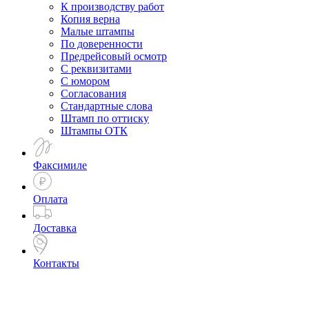
К производству работ
Копия верна
Малые штампы
По доверенности
Предрейсовый осмотр
С реквизитами
С юмором
Согласования
Стандартные слова
Штамп по оттиску
Штампы ОТК
Факсимиле
Оплата
Доставка
Контакты