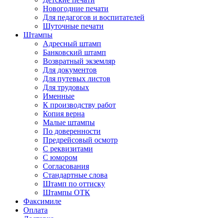
Новогодние печати
Для педагогов и воспитателей
Шуточные печати
Штампы
Адресный штамп
Банковский штамп
Возвратный экземляр
Для документов
Для путевых листов
Для трудовых
Именные
К производству работ
Копия верна
Малые штампы
По доверенности
Предрейсовый осмотр
С реквизитами
С юмором
Согласования
Стандартные слова
Штамп по оттиску
Штампы ОТК
Факсимиле
Оплата