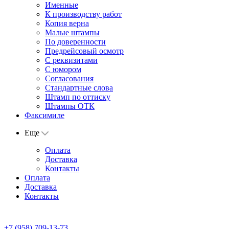
Именные
К производству работ
Копия верна
Малые штампы
По доверенности
Предрейсовый осмотр
С реквизитами
С юмором
Согласования
Стандартные слова
Штамп по оттиску
Штампы ОТК
Факсимиле
Еще
Оплата
Доставка
Контакты
Оплата
Доставка
Контакты
+7 (958) 709-13-73