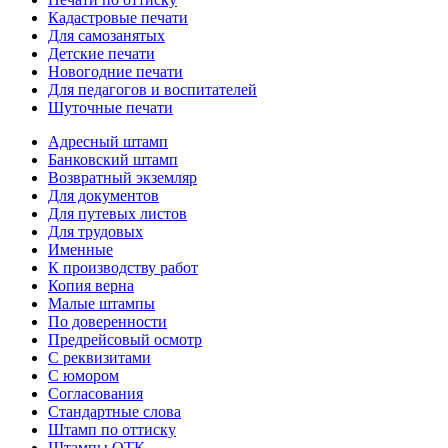
Кадастровые печати
Для самозанятых
Детские печати
Новогодние печати
Для педагогов и воспитателей
Шуточные печати
Адресный штамп
Банковский штамп
Возвратный экземляр
Для документов
Для путевых листов
Для трудовых
Именные
К производству работ
Копия верна
Малые штампы
По доверенности
Предрейсовый осмотр
С реквизитами
С юмором
Согласования
Стандартные слова
Штамп по оттиску
Штампы ОТК