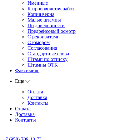
Именные
К производству работ
Копия верна
Малые штампы
По доверенности
Предрейсовый осмотр
С реквизитами
С юмором
Согласования
Стандартные слова
Штамп по оттиску
Штампы ОТК
Факсимиле
Еще
Оплата
Доставка
Контакты
Оплата
Доставка
Контакты
+7 (958) 709-13-73