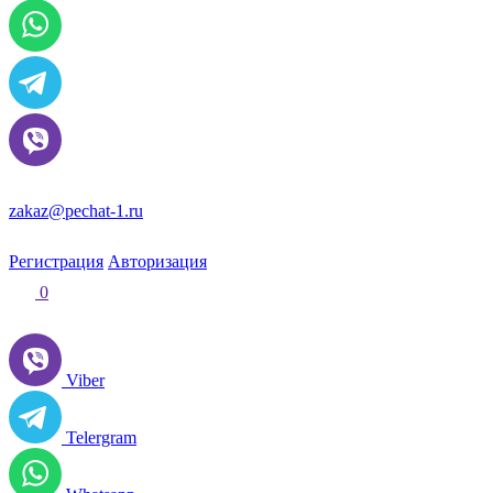
zakaz@pechat-1.ru
Регистрация
Авторизация
0
Viber
Telergram