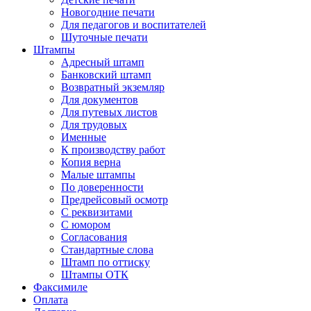
Новогодние печати
Для педагогов и воспитателей
Шуточные печати
Штампы
Адресный штамп
Банковский штамп
Возвратный экземляр
Для документов
Для путевых листов
Для трудовых
Именные
К производству работ
Копия верна
Малые штампы
По доверенности
Предрейсовый осмотр
С реквизитами
С юмором
Согласования
Стандартные слова
Штамп по оттиску
Штампы ОТК
Факсимиле
Оплата