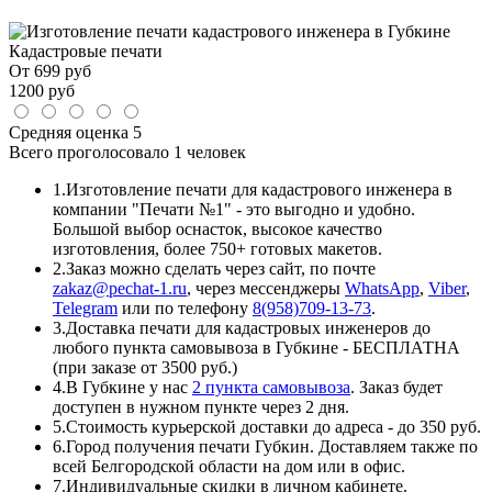
Кадастровые печати
От
699
руб
1200
руб
Средняя оценка
5
Всего проголосовало
1 человек
1.
Изготовление печати для кадастрового инженера в
компании "Печати №1" - это выгодно и удобно.
Большой выбор оснасток, высокое качество
изготовления, более 750+ готовых макетов.
2.
Заказ можно сделать через сайт, по почте
zakaz@pechat-1.ru
, через мессенджеры
WhatsApp
,
Viber
,
Telegram
или по телефону
8(958)709-13-73
.
3.
Доставка печати для кадастровых инженеров до
любого пункта самовывоза в Губкине - БЕСПЛАТНА
(при заказе от 3500 руб.)
4.
В Губкине у нас
2 пункта самовывоза
. Заказ будет
доступен в нужном пункте через 2 дня.
5.
Стоимость курьерской доставки до адреса - до 350 руб.
6.
Город получения печати Губкин. Доставляем также по
всей Белгородской области на дом или в офис.
7.
Индивидуальные скидки в личном кабинете.