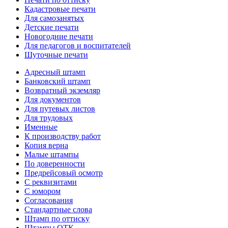
Кадастровые печати
Для самозанятых
Детские печати
Новогодние печати
Для педагогов и воспитателей
Шуточные печати
Адресный штамп
Банковский штамп
Возвратный экземляр
Для документов
Для путевых листов
Для трудовых
Именные
К производству работ
Копия верна
Малые штампы
По доверенности
Предрейсовый осмотр
С реквизитами
С юмором
Согласования
Стандартные слова
Штамп по оттиску
Штампы ОТК