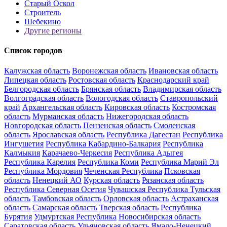
Старый Оскол
Строитель
Шебекино
Другие регионы
Список городов
Калужская область
Воронежская область
Ивановская область
Липецкая область
Ростовская область
Краснодарский край
Белгородская область
Брянская область
Владимирская область
Волгоградская область
Вологодская область
Ставропольский
край
Архангельская область
Кировская область
Костромская
область
Мурманская область
Нижегородская область
Новгородская область
Пензенская область
Смоленская
область
Ярославская область
Республика Дагестан
Республика
Ингушетия
Республика Кабардино-Балкария
Республика
Калмыкия
Карачаево-Черкесия
Республика Адыгея
Республика Карелия
Республика Коми
Республика Марий Эл
Республика Мордовия
Чеченская Республика
Псковская
область
Ненецкий АО
Курская область
Рязанская область
Республика Северная Осетия
Чувашская Республика
Тульская
область
Тамбовская область
Орловская область
Астраханская
область
Самарская область
Тверская область
Республика
Бурятия
Удмуртская Республика
Новосибирская область
Саратовская область
Ульяновская область
Ямало-Ненецкий