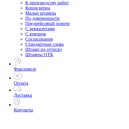
К производству работ
Копия верна
Малые штампы
По доверенности
Предрейсовый осмотр
С реквизитами
С юмором
Согласования
Стандартные слова
Штамп по оттиску
Штампы ОТК
Факсимиле
Оплата
Доставка
Контакты