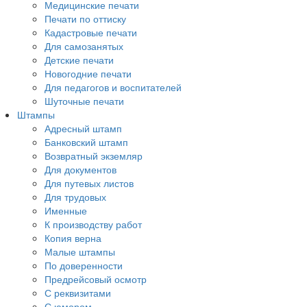
Медицинские печати
Печати по оттиску
Кадастровые печати
Для самозанятых
Детские печати
Новогодние печати
Для педагогов и воспитателей
Шуточные печати
Штампы
Адресный штамп
Банковский штамп
Возвратный экземляр
Для документов
Для путевых листов
Для трудовых
Именные
К производству работ
Копия верна
Малые штампы
По доверенности
Предрейсовый осмотр
С реквизитами
С юмором