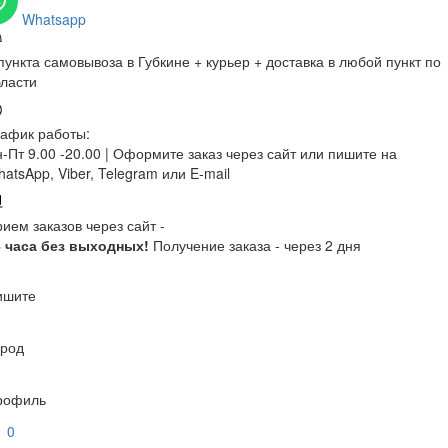
Whatsapp
пункта самовывоза в Губкине + курьер + доставка в любой пункт по
ласти
афик работы:
-Пт 9.00 -20.00 |
Оформите заказ через сайт или пишите на
atsApp, Viber, Telegram или E-mail
ием заказов через сайт -
4 часа без выходных!
Получение заказа - через 2 дня
ишите
ород
рофиль
0