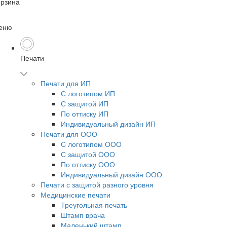
орзина
еню
Печати
Печати для ИП
С логотипом ИП
С защитой ИП
По оттиску ИП
Индивидуальный дизайн ИП
Печати для ООО
С логотипом ООО
С защитой ООО
По оттиску ООО
Индивидуальный дизайн ООО
Печати с защитой разного уровня
Медицинские печати
Треугольная печать
Штамп врача
Маленький штамп