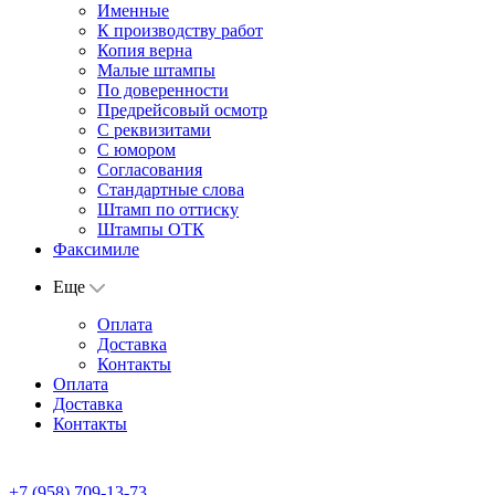
Именные
К производству работ
Копия верна
Малые штампы
По доверенности
Предрейсовый осмотр
С реквизитами
С юмором
Согласования
Стандартные слова
Штамп по оттиску
Штампы ОТК
Факсимиле
Еще
Оплата
Доставка
Контакты
Оплата
Доставка
Контакты
+7 (958) 709-13-73