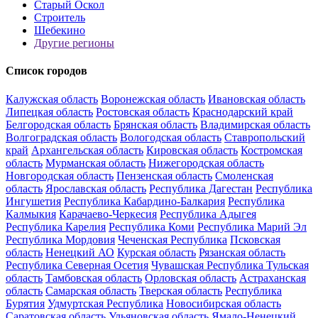
Старый Оскол
Строитель
Шебекино
Другие регионы
Список городов
Калужская область
Воронежская область
Ивановская область
Липецкая область
Ростовская область
Краснодарский край
Белгородская область
Брянская область
Владимирская область
Волгоградская область
Вологодская область
Ставропольский
край
Архангельская область
Кировская область
Костромская
область
Мурманская область
Нижегородская область
Новгородская область
Пензенская область
Смоленская
область
Ярославская область
Республика Дагестан
Республика
Ингушетия
Республика Кабардино-Балкария
Республика
Калмыкия
Карачаево-Черкесия
Республика Адыгея
Республика Карелия
Республика Коми
Республика Марий Эл
Республика Мордовия
Чеченская Республика
Псковская
область
Ненецкий АО
Курская область
Рязанская область
Республика Северная Осетия
Чувашская Республика
Тульская
область
Тамбовская область
Орловская область
Астраханская
область
Самарская область
Тверская область
Республика
Бурятия
Удмуртская Республика
Новосибирская область
Саратовская область
Ульяновская область
Ямало-Ненецкий