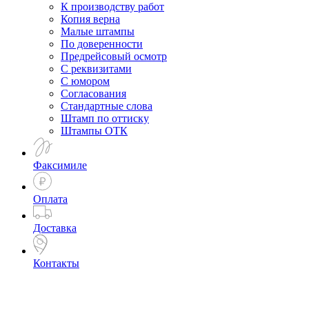
К производству работ
Копия верна
Малые штампы
По доверенности
Предрейсовый осмотр
С реквизитами
С юмором
Согласования
Стандартные слова
Штамп по оттиску
Штампы ОТК
Факсимиле
Оплата
Доставка
Контакты