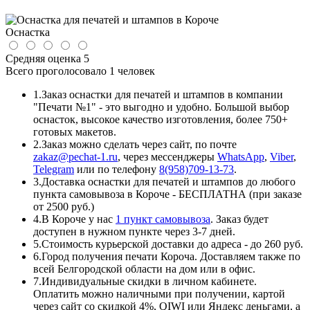
Оснастка
Средняя оценка
5
Всего проголосовало
1 человек
1.
Заказ оснастки для печатей и штампов в компании
"Печати №1" - это выгодно и удобно. Большой выбор
оснасток, высокое качество изготовления, более 750+
готовых макетов.
2.
Заказ можно сделать через сайт, по почте
zakaz@pechat-1.ru
, через мессенджеры
WhatsApp
,
Viber
,
Telegram
или по телефону
8(958)709-13-73
.
3.
Доставка оснастки для печатей и штампов до любого
пункта самовывоза в Короче - БЕСПЛАТНА (при заказе
от 2500 руб.)
4.
В Короче у нас
1 пункт самовывоза
. Заказ будет
доступен в нужном пункте через 3-7 дней.
5.
Стоимость курьерской доставки до адреса - до 260 руб.
6.
Город получения печати Короча. Доставляем также по
всей Белгородской области на дом или в офис.
7.
Индивидуальные скидки в личном кабинете.
Оплатить можно наличными при получении, картой
через сайт со скидкой 4%, QIWI или Яндекс деньгами, а