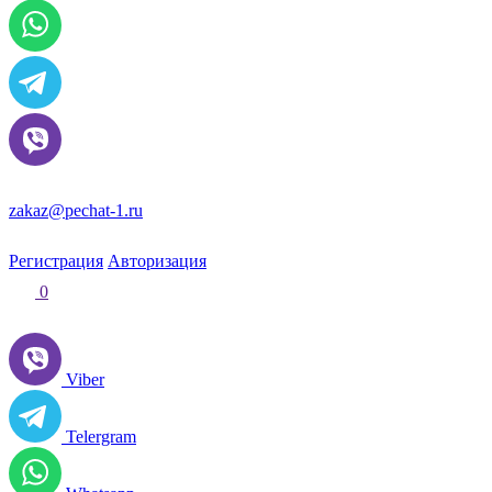
zakaz@pechat-1.ru
Регистрация
Авторизация
0
Viber
Telergram