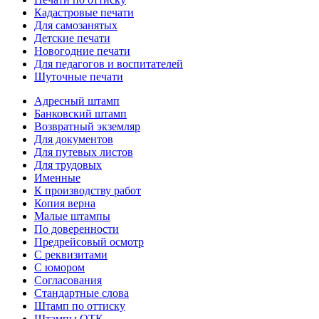
Кадастровые печати
Для самозанятых
Детские печати
Новогодние печати
Для педагогов и воспитателей
Шуточные печати
Адресный штамп
Банковский штамп
Возвратный экземляр
Для документов
Для путевых листов
Для трудовых
Именные
К производству работ
Копия верна
Малые штампы
По доверенности
Предрейсовый осмотр
С реквизитами
С юмором
Согласования
Стандартные слова
Штамп по оттиску
Штампы ОТК