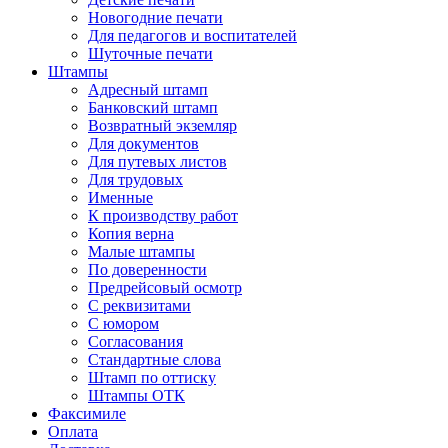
Новогодние печати
Для педагогов и воспитателей
Шуточные печати
Штампы
Адресный штамп
Банковский штамп
Возвратный экземляр
Для документов
Для путевых листов
Для трудовых
Именные
К производству работ
Копия верна
Малые штампы
По доверенности
Предрейсовый осмотр
С реквизитами
С юмором
Согласования
Стандартные слова
Штамп по оттиску
Штампы ОТК
Факсимиле
Оплата