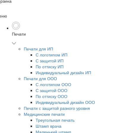
орзина
еню
Печати
Печати для ИП
С логотипом ИП
С защитой ИП
По оттиску ИП
Индивидуальный дизайн ИП
Печати для ООО
С логотипом ООО
С защитой ООО
По оттиску ООО
Индивидуальный дизайн ООО
Печати с защитой разного уровня
Медицинские печати
Треугольная печать
Штамп врача
Маленький штамп