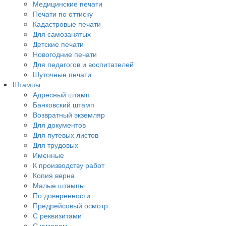
Медицинские печати
Печати по оттиску
Кадастровые печати
Для самозанятых
Детские печати
Новогодние печати
Для педагогов и воспитателей
Шуточные печати
Штампы
Адресный штамп
Банковский штамп
Возвратный экземляр
Для документов
Для путевых листов
Для трудовых
Именные
К производству работ
Копия верна
Малые штампы
По доверенности
Предрейсовый осмотр
С реквизитами
С юмором