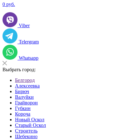
0
руб.
Viber
Telergram
Whatsapp
Выбрать город:
Белгород
Алексеевка
Бирюч
Валуйки
Грайворон
Губкин
Короча
Новый Оскол
Старый Оскол
Строитель
Шебекино