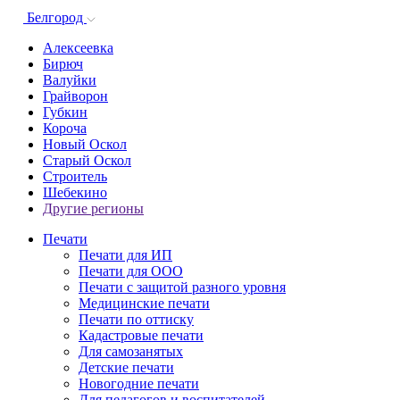
Белгород
Алексеевка
Бирюч
Валуйки
Грайворон
Губкин
Короча
Новый Оскол
Старый Оскол
Строитель
Шебекино
Другие регионы
Печати
Печати для ИП
Печати для ООО
Печати с защитой разного уровня
Медицинские печати
Печати по оттиску
Кадастровые печати
Для самозанятых
Детские печати
Новогодние печати
Для педагогов и воспитателей