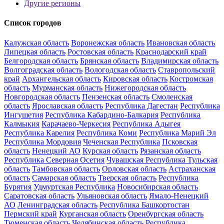
Другие регионы
Список городов
Калужская область
Воронежская область
Ивановская область
Липецкая область
Ростовская область
Краснодарский край
Белгородская область
Брянская область
Владимирская область
Волгоградская область
Вологодская область
Ставропольский
край
Архангельская область
Кировская область
Костромская
область
Мурманская область
Нижегородская область
Новгородская область
Пензенская область
Смоленская
область
Ярославская область
Республика Дагестан
Республика
Ингушетия
Республика Кабардино-Балкария
Республика
Калмыкия
Карачаево-Черкесия
Республика Адыгея
Республика Карелия
Республика Коми
Республика Марий Эл
Республика Мордовия
Чеченская Республика
Псковская
область
Ненецкий АО
Курская область
Рязанская область
Республика Северная Осетия
Чувашская Республика
Тульская
область
Тамбовская область
Орловская область
Астраханская
область
Самарская область
Тверская область
Республика
Бурятия
Удмуртская Республика
Новосибирская область
Саратовская область
Ульяновская область
Ямало-Ненецкий
АО
Ленинградская область
Республика Башкортостан
Пермский край
Курганская область
Оренбургская область
Тюменская область
Челябинская область
Республика