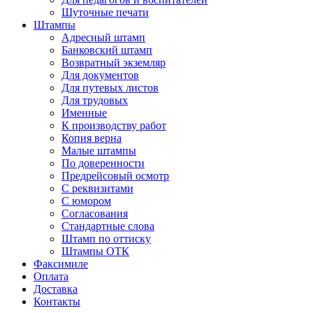
Шуточные печати
Штампы
Адресный штамп
Банковский штамп
Возвратный экземляр
Для документов
Для путевых листов
Для трудовых
Именные
К производству работ
Копия верна
Малые штампы
По доверенности
Предрейсовый осмотр
С реквизитами
С юмором
Согласования
Стандартные слова
Штамп по оттиску
Штампы ОТК
Факсимиле
Оплата
Доставка
Контакты