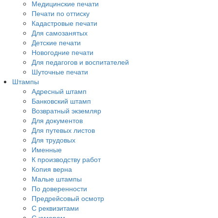
Медицинские печати
Печати по оттиску
Кадастровые печати
Для самозанятых
Детские печати
Новогодние печати
Для педагогов и воспитателей
Шуточные печати
Штампы
Адресный штамп
Банковский штамп
Возвратный экземляр
Для документов
Для путевых листов
Для трудовых
Именные
К производству работ
Копия верна
Малые штампы
По доверенности
Предрейсовый осмотр
С реквизитами
С юмором