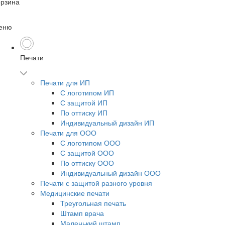
орзина
еню
Печати
Печати для ИП
С логотипом ИП
С защитой ИП
По оттиску ИП
Индивидуальный дизайн ИП
Печати для ООО
С логотипом ООО
С защитой ООО
По оттиску ООО
Индивидуальный дизайн ООО
Печати с защитой разного уровня
Медицинские печати
Треугольная печать
Штамп врача
Маленький штамп