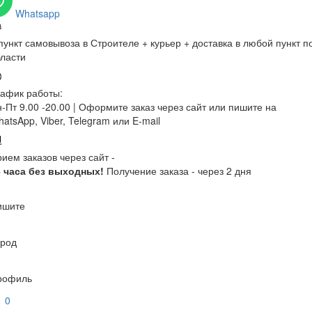
Whatsapp
пункт самовывоза в Строителе + курьер + доставка в любой пункт п
ласти
афик работы:
-Пт 9.00 -20.00 |
Оформите заказ через сайт или пишите на
atsApp, Viber, Telegram или E-mail
ием заказов через сайт -
4 часа без выходных!
Получение заказа - через 2 дня
ишите
ород
рофиль
0