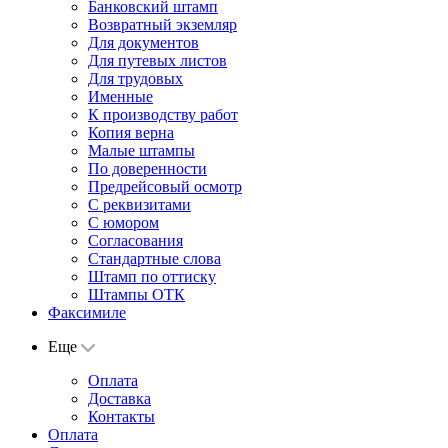
Банковский штамп
Возвратный экземляр
Для документов
Для путевых листов
Для трудовых
Именные
К производству работ
Копия верна
Малые штампы
По доверенности
Предрейсовый осмотр
С реквизитами
С юмором
Согласования
Стандартные слова
Штамп по оттиску
Штампы ОТК
Факсимиле
Еще
Оплата
Доставка
Контакты
Оплата