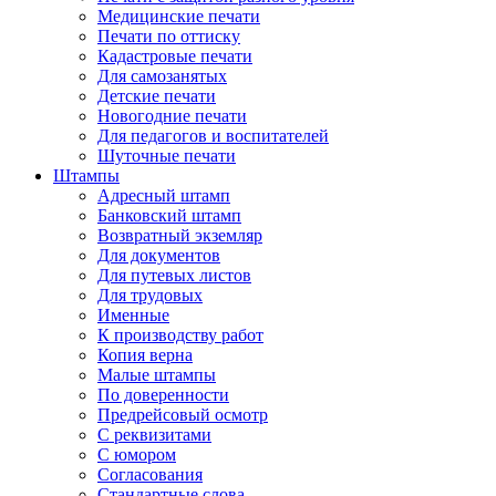
Медицинские печати
Печати по оттиску
Кадастровые печати
Для самозанятых
Детские печати
Новогодние печати
Для педагогов и воспитателей
Шуточные печати
Штампы
Адресный штамп
Банковский штамп
Возвратный экземляр
Для документов
Для путевых листов
Для трудовых
Именные
К производству работ
Копия верна
Малые штампы
По доверенности
Предрейсовый осмотр
С реквизитами
С юмором
Согласования
Стандартные слова