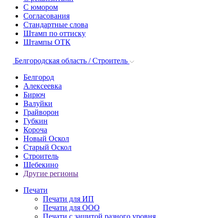
С юмором
Согласования
Стандартные слова
Штамп по оттиску
Штампы ОТК
Белгородская область / Строитель
Белгород
Алексеевка
Бирюч
Валуйки
Грайворон
Губкин
Короча
Новый Оскол
Старый Оскол
Строитель
Шебекино
Другие регионы
Печати
Печати для ИП
Печати для ООО
Печати с защитой разного уровня