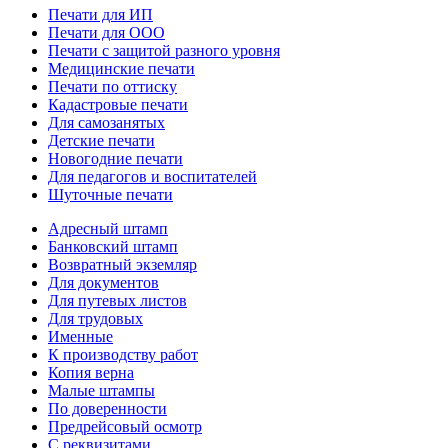
Печати для ИП
Печати для ООО
Печати с защитой разного уровня
Медицинские печати
Печати по оттиску
Кадастровые печати
Для самозанятых
Детские печати
Новогодние печати
Для педагогов и воспитателей
Шуточные печати
Адресный штамп
Банковский штамп
Возвратный экземляр
Для документов
Для путевых листов
Для трудовых
Именные
К производству работ
Копия верна
Малые штампы
По доверенности
Предрейсовый осмотр
С реквизитами