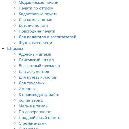
Медицинские печати
Печати по оттиску
Кадастровые печати
Для самозанятых
Детские печати
Новогодние печати
Для педагогов и воспитателей
Шуточные печати
Штампы
Адресный штамп
Банковский штамп
Возвратный экземляр
Для документов
Для путевых листов
Для трудовых
Именные
К производству работ
Копия верна
Малые штампы
По доверенности
Предрейсовый осмотр
С реквизитами
С юмором