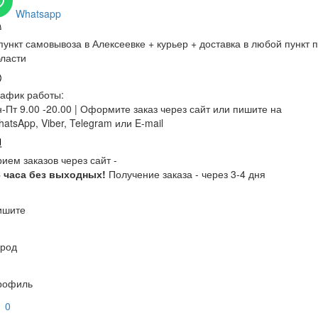
Whatsapp
пункт самовывоза в Алексеевке + курьер + доставка в любой пункт 
ласти
афик работы:
-Пт 9.00 -20.00 |
Оформите заказ через сайт или пишите на
atsApp, Viber, Telegram или E-mail
ием заказов через сайт -
4 часа без выходных!
Получение заказа - через 3-4 дня
ишите
ород
рофиль
0