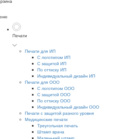
орзина
еню
Печати
Печати для ИП
С логотипом ИП
С защитой ИП
По оттиску ИП
Индивидуальный дизайн ИП
Печати для ООО
С логотипом ООО
С защитой ООО
По оттиску ООО
Индивидуальный дизайн ООО
Печати с защитой разного уровня
Медицинские печати
Треугольная печать
Штамп врача
Маленький штамп