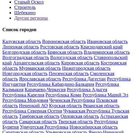
Старый Оскол
Строитель
Шебекино
Другие регионы
Список городов
Калужская область
Воронежская область
Ивановская область
Липецкая область
Ростовская область
Краснодарский край
Белгородская область
Брянская область
Владимирская область
Волгоградская область
Вологодская область
Ставропольский
край
Архангельская область
Кировская область
Костромская
область
Мурманская область
Нижегородская область
Новгородская область
Пензенская область
Смоленская
область
Ярославская область
Республика Дагестан
Республика
Ингушетия
Республика Кабардино-Балкария
Республика
Калмыкия
Карачаево-Черкесия
Республика Адыгея
Республика Карелия
Республика Коми
Республика Марий Эл
Республика Мордовия
Чеченская Республика
Псковская
область
Ненецкий АО
Курская область
Рязанская область
Республика Северная Осетия
Чувашская Республика
Тульская
область
Тамбовская область
Орловская область
Астраханская
область
Самарская область
Тверская область
Республика
Бурятия
Удмуртская Республика
Новосибирская область
Саратовская область
Ульяновская область
Ямало-Ненецкий