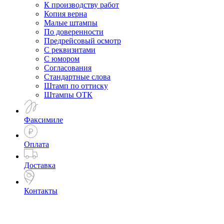
К производству работ
Копия верна
Малые штампы
По доверенности
Предрейсовый осмотр
С реквизитами
С юмором
Согласования
Стандартные слова
Штамп по оттиску
Штампы ОТК
Факсимиле
Оплата
Доставка
Контакты