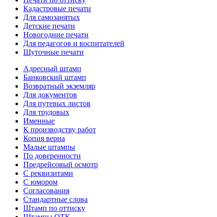
Кадастровые печати
Для самозанятых
Детские печати
Новогодние печати
Для педагогов и воспитателей
Шуточные печати
Адресный штамп
Банковский штамп
Возвратный экземляр
Для документов
Для путевых листов
Для трудовых
Именные
К производству работ
Копия верна
Малые штампы
По доверенности
Предрейсовый осмотр
С реквизитами
С юмором
Согласования
Стандартные слова
Штамп по оттиску
Штампы ОТК