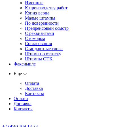
Именные
К производству работ
Копия верна
Малые штампы
По доверенности
Предрейсовый осмотр
С реквизитами
С юмором
Согласования
Стандартные слова
Штамп по оттиску
Штампы ОТК
Факсимиле
Еще
Оплата
Доставка
Контакты
Оплата
Доставка
Контакты
+7 (958) 709-13-73