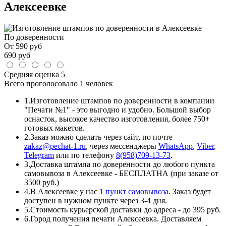
Алексеевке
По доверенности
От
590
руб
690
руб
Средняя оценка
5
Всего проголосовало
1 человек
1.
Изготовление штампов по доверенности в компании
"Печати №1" - это выгодно и удобно. Большой выбор
оснасток, высокое качество изготовления, более 750+
готовых макетов.
2.
Заказ можно сделать через сайт, по почте
zakaz@pechat-1.ru
, через мессенджеры
WhatsApp
,
Viber
,
Telegram
или по телефону
8(958)709-13-73
.
3.
Доставка штампа по доверенности до любого пункта
самовывоза в Алексеевке - БЕСПЛАТНА (при заказе от
3500 руб.)
4.
В Алексеевке у нас
1 пункт самовывоза
. Заказ будет
доступен в нужном пункте через 3-4 дня.
5.
Стоимость курьерской доставки до адреса - до 395 руб.
6.
Город получения печати Алексеевка. Доставляем