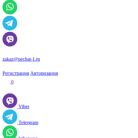
zakaz@pechat-1.ru
Регистрация
Авторизация
0
Viber
Telergram