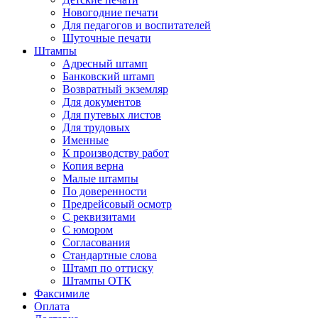
Новогодние печати
Для педагогов и воспитателей
Шуточные печати
Штампы
Адресный штамп
Банковский штамп
Возвратный экземляр
Для документов
Для путевых листов
Для трудовых
Именные
К производству работ
Копия верна
Малые штампы
По доверенности
Предрейсовый осмотр
С реквизитами
С юмором
Согласования
Стандартные слова
Штамп по оттиску
Штампы ОТК
Факсимиле
Оплата