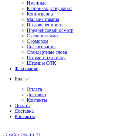
Именные
К производству работ
Копия верна
Малые штампы
По доверенности
Предрейсовый осмотр
С реквизитами
С юмором
Согласования
Стандартные слова
Штамп по оттиску
Штампы ОТК
Факсимиле
Еще
Оплата
Доставка
Контакты
Оплата
Доставка
Контакты
+7 (958) 709-13-73