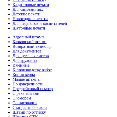
Кадастровые печати
Для самозанятых
Детские печати
Новогодние печати
Для педагогов и воспитателей
Шуточные печати
Адресный штамп
Банковский штамп
Возвратный экземляр
Для документов
Для путевых листов
Для трудовых
Именные
К производству работ
Копия верна
Малые штампы
По доверенности
Предрейсовый осмотр
С реквизитами
С юмором
Согласования
Стандартные слова
Штамп по оттиску
Штампы ОТК