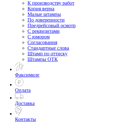
К производству работ
Копия верна
Малые штампы
По доверенности
Предрейсовый осмотр
С реквизитами
С юмором
Согласования
Стандартные слова
Штамп по оттиску
Штампы ОТК
Факсимиле
Оплата
Доставка
Контакты