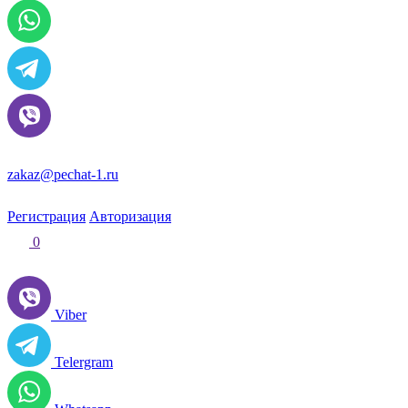
zakaz@pechat-1.ru
Регистрация
Авторизация
0
Viber
Telergram