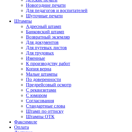
Новогодние печати
Для педагогов и воспитателей
Шуточные печати
Штампы
Адресный штамп
Банковский штамп
Возвратный экземляр
Для документов
Для путевых листов
Для трудовых
Именные
К производству работ
Копия верна
Малые штампы
По доверенности
Предрейсовый осмотр
С реквизитами
С юмором
Согласования
Стандартные слова
Штамп по оттиску
Штампы ОТК
Факсимиле
Оплата