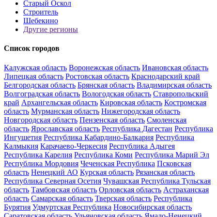
Старый Оскол
Строитель
Шебекино
Другие регионы
Список городов
Калужская область
Воронежская область
Ивановская область
Липецкая область
Ростовская область
Краснодарский край
Белгородская область
Брянская область
Владимирская область
Волгоградская область
Вологодская область
Ставропольский
край
Архангельская область
Кировская область
Костромская
область
Мурманская область
Нижегородская область
Новгородская область
Пензенская область
Смоленская
область
Ярославская область
Республика Дагестан
Республика
Ингушетия
Республика Кабардино-Балкария
Республика
Калмыкия
Карачаево-Черкесия
Республика Адыгея
Республика Карелия
Республика Коми
Республика Марий Эл
Республика Мордовия
Чеченская Республика
Псковская
область
Ненецкий АО
Курская область
Рязанская область
Республика Северная Осетия
Чувашская Республика
Тульская
область
Тамбовская область
Орловская область
Астраханская
область
Самарская область
Тверская область
Республика
Бурятия
Удмуртская Республика
Новосибирская область
Саратовская область
Ульяновская область
Ямало-Ненецкий