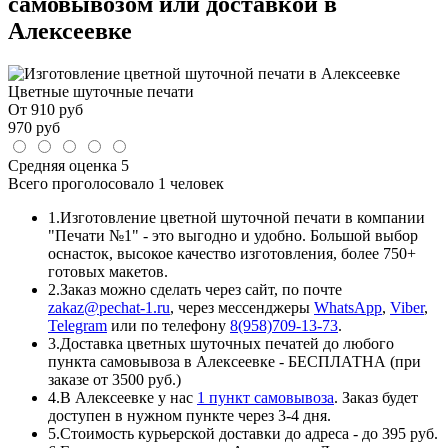
самовывозом или доставкой в
Алексеевке
Цветные шуточные печати
От
910
руб
970
руб
Средняя оценка
5
Всего проголосовало
1 человек
1.
Изготовление цветной шуточной печати в компании
"Печати №1" - это выгодно и удобно. Большой выбор
оснасток, высокое качество изготовления, более 750+
готовых макетов.
2.
Заказ можно сделать через сайт, по почте
zakaz@pechat-1.ru
, через мессенджеры
WhatsApp
,
Viber
,
Telegram
или по телефону
8(958)709-13-73
.
3.
Доставка цветных шуточных печатей до любого
пункта самовывоза в Алексеевке - БЕСПЛАТНА (при
заказе от 3500 руб.)
4.
В Алексеевке у нас
1 пункт самовывоза
. Заказ будет
доступен в нужном пункте через 3-4 дня.
5.
Стоимость курьерской доставки до адреса - до 395 руб.