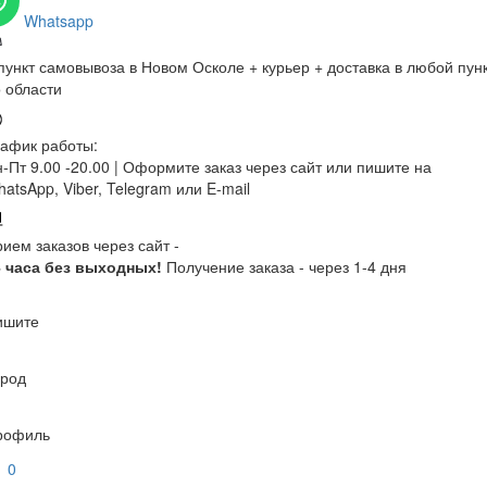
Whatsapp
пункт самовывоза в Новом Осколе + курьер + доставка в любой пун
 области
афик работы:
-Пт 9.00 -20.00 |
Оформите заказ через сайт или пишите на
atsApp, Viber, Telegram или E-mail
ием заказов через сайт -
4 часа без выходных!
Получение заказа - через 1-4 дня
ишите
ород
рофиль
0