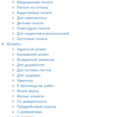
Медицинские печати
Печати по оттиску
Кадастровые печати
Для самозанятых
Детские печати
Новогодние печати
Для педагогов и воспитателей
Шуточные печати
Штампы
Адресный штамп
Банковский штамп
Возвратный экземляр
Для документов
Для путевых листов
Для трудовых
Именные
К производству работ
Копия верна
Малые штампы
По доверенности
Предрейсовый осмотр
С реквизитами
С юмором