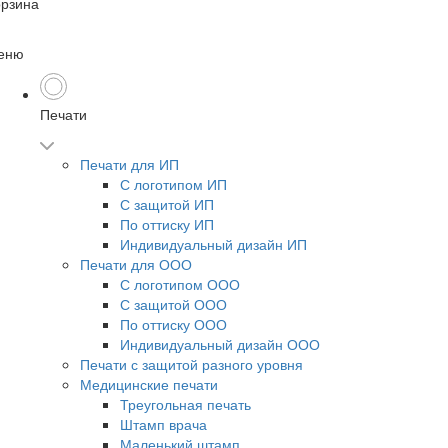
орзина
еню
Печати
Печати для ИП
С логотипом ИП
С защитой ИП
По оттиску ИП
Индивидуальный дизайн ИП
Печати для ООО
С логотипом ООО
С защитой ООО
По оттиску ООО
Индивидуальный дизайн ООО
Печати с защитой разного уровня
Медицинские печати
Треугольная печать
Штамп врача
Маленький штамп