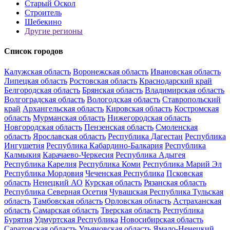
Старый Оскол
Строитель
Шебекино
Другие регионы
Список городов
Калужская область
Воронежская область
Ивановская область
Липецкая область
Ростовская область
Краснодарский край
Белгородская область
Брянская область
Владимирская область
Волгоградская область
Вологодская область
Ставропольский
край
Архангельская область
Кировская область
Костромская
область
Мурманская область
Нижегородская область
Новгородская область
Пензенская область
Смоленская
область
Ярославская область
Республика Дагестан
Республика
Ингушетия
Республика Кабардино-Балкария
Республика
Калмыкия
Карачаево-Черкесия
Республика Адыгея
Республика Карелия
Республика Коми
Республика Марий Эл
Республика Мордовия
Чеченская Республика
Псковская
область
Ненецкий АО
Курская область
Рязанская область
Республика Северная Осетия
Чувашская Республика
Тульская
область
Тамбовская область
Орловская область
Астраханская
область
Самарская область
Тверская область
Республика
Бурятия
Удмуртская Республика
Новосибирская область
Саратовская область
Ульяновская область
Ямало-Ненецкий