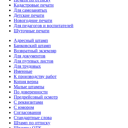
Кадастровые печати
Для самозанятых
Детские печати
Новогодние печати
Для педагогов и воспитателей
Шуточные печати
Адресный штамп
Банковский штамп
Возвратный экземляр
Для документов
Для путевых листов
Для трудовых
Именные
К производству работ
Копия верна
Малые штампы
По доверенности
Предрейсовый осмотр
С реквизитами
С юмором
Согласования
Стандартные слова
Штамп по оттиску
Штампы ОТК