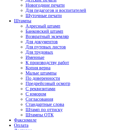
Новогодние печати
Для педагогов и воспитателей
Шуточные печати
Штампы
Адресный штамп
Банковский штамп
Возвратный экземляр
Для документов
Для путевых листов
Для трудовых
Именные
К производству работ
Копия верна
Малые штампы
По доверенности
Предрейсовый осмотр
С реквизитами
С юмором
Согласования
Стандартные слова
Штамп по оттиску
Штампы ОТК
Факсимиле
Оплата