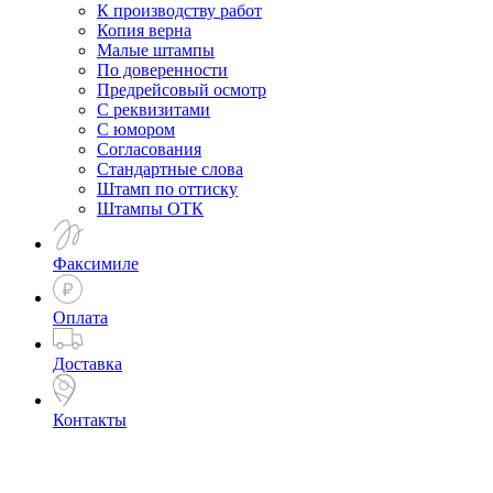
К производству работ
Копия верна
Малые штампы
По доверенности
Предрейсовый осмотр
С реквизитами
С юмором
Согласования
Стандартные слова
Штамп по оттиску
Штампы ОТК
Факсимиле
Оплата
Доставка
Контакты