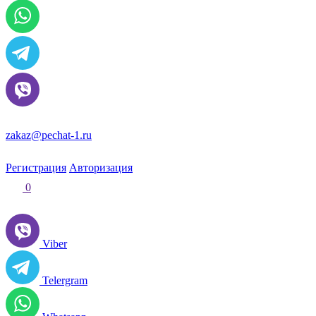
zakaz@pechat-1.ru
Регистрация
Авторизация
0
Viber
Telergram