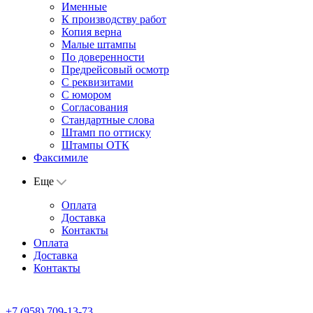
Именные
К производству работ
Копия верна
Малые штампы
По доверенности
Предрейсовый осмотр
С реквизитами
С юмором
Согласования
Стандартные слова
Штамп по оттиску
Штампы ОТК
Факсимиле
Еще
Оплата
Доставка
Контакты
Оплата
Доставка
Контакты
+7 (958) 709-13-73