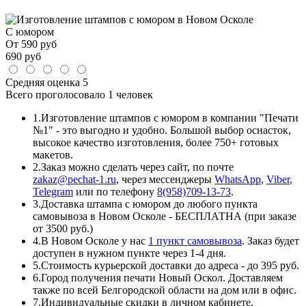
С юмором
От
590
руб
690
руб
Средняя оценка
5
Всего проголосовало
1 человек
1.
Изготовление штампов с юмором в компании "Печати
№1" - это выгодно и удобно. Большой выбор оснасток,
высокое качество изготовления, более 750+ готовых
макетов.
2.
Заказ можно сделать через сайт, по почте
zakaz@pechat-1.ru
, через мессенджеры
WhatsApp
,
Viber
,
Telegram
или по телефону
8(958)709-13-73
.
3.
Доставка штампа с юмором до любого пункта
самовывоза в Новом Осколе - БЕСПЛАТНА (при заказе
от 3500 руб.)
4.
В Новом Осколе у нас
1 пункт самовывоза
. Заказ будет
доступен в нужном пункте через 1-4 дня.
5.
Стоимость курьерской доставки до адреса - до 395 руб.
6.
Город получения печати Новый Оскол. Доставляем
также по всей Белгородской области на дом или в офис.
7.
Индивидуальные скидки в личном кабинете.