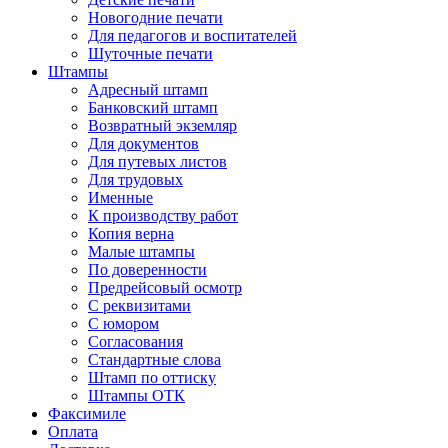
Новогодние печати
Для педагогов и воспитателей
Шуточные печати
Штампы
Адресный штамп
Банковский штамп
Возвратный экземляр
Для документов
Для путевых листов
Для трудовых
Именные
К производству работ
Копия верна
Малые штампы
По доверенности
Предрейсовый осмотр
С реквизитами
С юмором
Согласования
Стандартные слова
Штамп по оттиску
Штампы ОТК
Факсимиле
Оплата