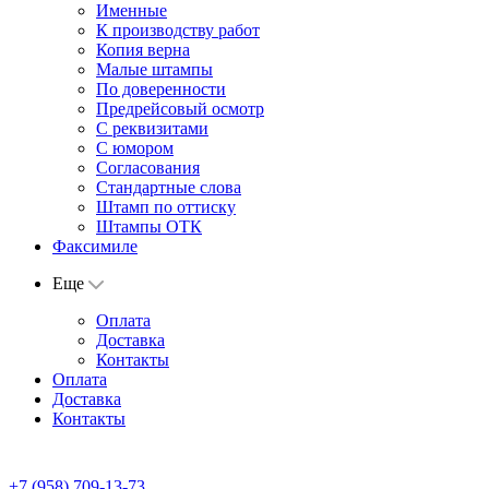
Именные
К производству работ
Копия верна
Малые штампы
По доверенности
Предрейсовый осмотр
С реквизитами
С юмором
Согласования
Стандартные слова
Штамп по оттиску
Штампы ОТК
Факсимиле
Еще
Оплата
Доставка
Контакты
Оплата
Доставка
Контакты
+7 (958) 709-13-73