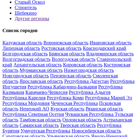
Старый Оскол
Строитель
Шебекино
Другие регионы
Список городов
Калужская область
Воронежская область
Ивановская область
Липецкая область
Ростовская область
Краснодарский край
Белгородская область
Брянская область
Владимирская область
Волгоградская область
Вологодская область
Ставропольский
край
Архангельская область
Кировская область
Костромская
область
Мурманская область
Нижегородская область
Новгородская область
Пензенская область
Смоленская
область
Ярославская область
Республика Дагестан
Республика
Ингушетия
Республика Кабардино-Балкария
Республика
Калмыкия
Карачаево-Черкесия
Республика Адыгея
Республика Карелия
Республика Коми
Республика Марий Эл
Республика Мордовия
Чеченская Республика
Псковская
область
Ненецкий АО
Курская область
Рязанская область
Республика Северная Осетия
Чувашская Республика
Тульская
область
Тамбовская область
Орловская область
Астраханская
область
Самарская область
Тверская область
Республика
Бурятия
Удмуртская Республика
Новосибирская область
Саратовская область
Ульяновская область
Ямало-Ненецкий