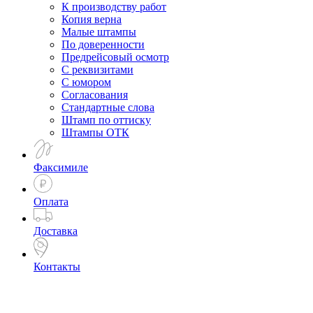
К производству работ
Копия верна
Малые штампы
По доверенности
Предрейсовый осмотр
С реквизитами
С юмором
Согласования
Стандартные слова
Штамп по оттиску
Штампы ОТК
Факсимиле
Оплата
Доставка
Контакты