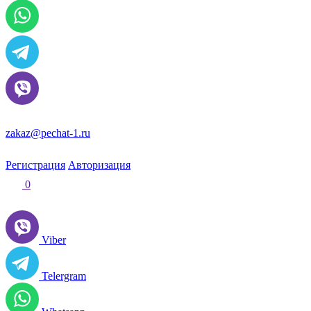
zakaz@pechat-1.ru
Регистрация
Авторизация
0
Viber
Telergram