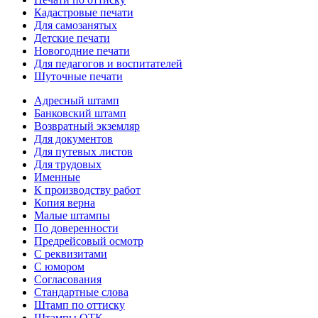
Кадастровые печати
Для самозанятых
Детские печати
Новогодние печати
Для педагогов и воспитателей
Шуточные печати
Адресный штамп
Банковский штамп
Возвратный экземляр
Для документов
Для путевых листов
Для трудовых
Именные
К производству работ
Копия верна
Малые штампы
По доверенности
Предрейсовый осмотр
С реквизитами
С юмором
Согласования
Стандартные слова
Штамп по оттиску
Штампы ОТК