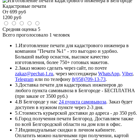
Кадастровые печати
От
699
руб
1200
руб
Средняя оценка
5
Всего проголосовало
1 человек
1.
Изготовление печати для кадастрового инженера в
компании "Печати №1" - это выгодно и удобно.
Большой выбор оснасток, высокое качество
изготовления, более 750+ готовых макетов.
2.
Заказ можно сделать через сайт, по почте
zakaz@pechat-1.ru
, через мессенджеры
WhatsApp
,
Viber
,
Telegram
или по телефону
8(958)709-13-73
.
3.
Доставка печати для кадастровых инженеров до
любого пункта самовывоза в Белгороде - БЕСПЛАТНА
(при заказе от 3500 руб.)
4.
В Белгороде у нас
24 пункта самовывоза
. Заказ будет
доступен в нужном пункте через 2-3 дня.
5.
Стоимость курьерской доставки до адреса - до 350 руб.
6.
Город получения печати Белгород. Доставляем также
по всей Белгородской области на дом или в офис.
7.
Индивидуальные скидки в личном кабинете.
Оплатить можно наличными при получении, картой