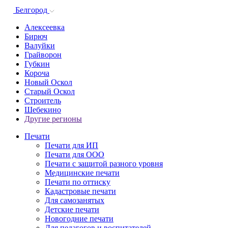
Белгород
Алексеевка
Бирюч
Валуйки
Грайворон
Губкин
Короча
Новый Оскол
Старый Оскол
Строитель
Шебекино
Другие регионы
Печати
Печати для ИП
Печати для ООО
Печати с защитой разного уровня
Медицинские печати
Печати по оттиску
Кадастровые печати
Для самозанятых
Детские печати
Новогодние печати
Для педагогов и воспитателей