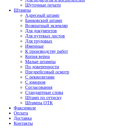
Шуточные печати
Штампы
Адресный штамп
Банковский штамп
Возвратный экземляр
Для документов
Для путевых листов
Для трудовых
Именные
К производству работ
Копия верна
Малые штампы
По доверенности
Предрейсовый осмотр
С реквизитами
С юмором
Согласования
Стандартные слова
Штамп по оттиску
Штампы ОТК
Факсимиле
Оплата
Доставка
Контакты