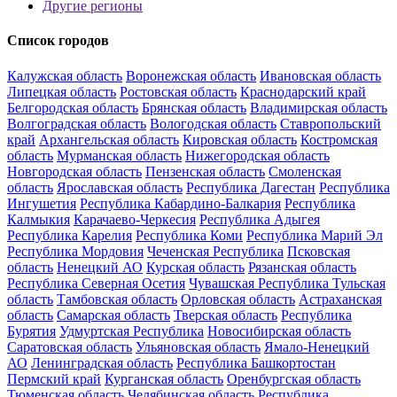
Другие регионы
Список городов
Калужская область
Воронежская область
Ивановская область
Липецкая область
Ростовская область
Краснодарский край
Белгородская область
Брянская область
Владимирская область
Волгоградская область
Вологодская область
Ставропольский
край
Архангельская область
Кировская область
Костромская
область
Мурманская область
Нижегородская область
Новгородская область
Пензенская область
Смоленская
область
Ярославская область
Республика Дагестан
Республика
Ингушетия
Республика Кабардино-Балкария
Республика
Калмыкия
Карачаево-Черкесия
Республика Адыгея
Республика Карелия
Республика Коми
Республика Марий Эл
Республика Мордовия
Чеченская Республика
Псковская
область
Ненецкий АО
Курская область
Рязанская область
Республика Северная Осетия
Чувашская Республика
Тульская
область
Тамбовская область
Орловская область
Астраханская
область
Самарская область
Тверская область
Республика
Бурятия
Удмуртская Республика
Новосибирская область
Саратовская область
Ульяновская область
Ямало-Ненецкий
АО
Ленинградская область
Республика Башкортостан
Пермский край
Курганская область
Оренбургская область
Тюменская область
Челябинская область
Республика