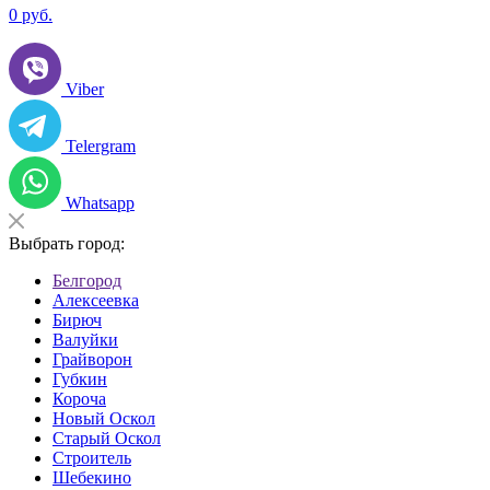
0
руб.
Viber
Telergram
Whatsapp
Выбрать город:
Белгород
Алексеевка
Бирюч
Валуйки
Грайворон
Губкин
Короча
Новый Оскол
Старый Оскол
Строитель
Шебекино