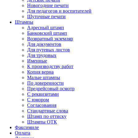
Новогодние печати
Для педагогов и воспитателей
Шуточные печати
Штампы
Адресный штамп
Банковский штамп
Возвратный экземляр
Для документов
Для путевых листов
Для трудовых
Именные
К производству работ
Копия верна
Малые штампы
По доверенности
Предрейсовый осмотр
С реквизитами
С юмором
Согласования
Стандартные слова
Штамп по оттиску
Штампы ОТК
Факсимиле
Оплата