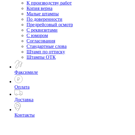
К производству работ
Копия верна
Малые штампы
По доверенности
Предрейсовый осмотр
С реквизитами
С юмором
Согласования
Стандартные слова
Штамп по оттиску
Штампы ОТК
Факсимиле
Оплата
Доставка
Контакты