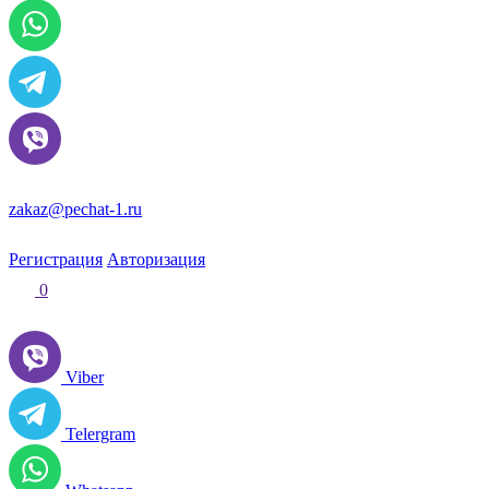
zakaz@pechat-1.ru
Регистрация
Авторизация
0
Viber
Telergram