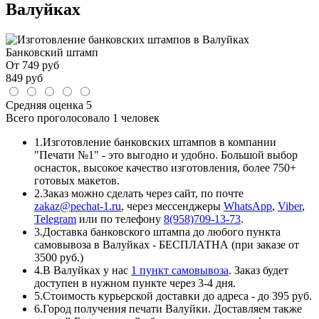
Валуйках
Банковский штамп
От
749
руб
849
руб
Средняя оценка
5
Всего проголосовало
1 человек
1.
Изготовление банковских штампов в компании
"Печати №1" - это выгодно и удобно. Большой выбор
оснасток, высокое качество изготовления, более 750+
готовых макетов.
2.
Заказ можно сделать через сайт, по почте
zakaz@pechat-1.ru
, через мессенджеры
WhatsApp
,
Viber
,
Telegram
или по телефону
8(958)709-13-73
.
3.
Доставка банковского штампа до любого пункта
самовывоза в Валуйках - БЕСПЛАТНА (при заказе от
3500 руб.)
4.
В Валуйках у нас
1 пункт самовывоза
. Заказ будет
доступен в нужном пункте через 3-4 дня.
5.
Стоимость курьерской доставки до адреса - до 395 руб.
6.
Город получения печати Валуйки. Доставляем также