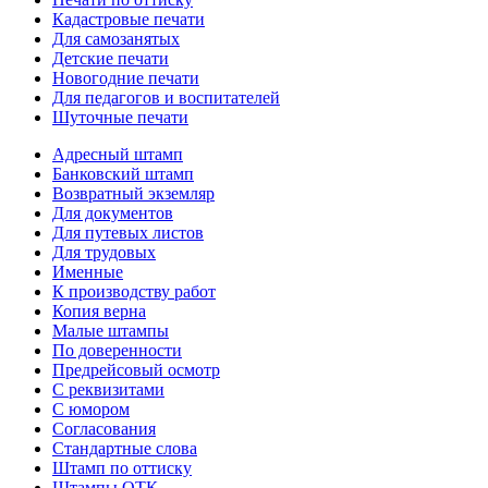
Кадастровые печати
Для самозанятых
Детские печати
Новогодние печати
Для педагогов и воспитателей
Шуточные печати
Адресный штамп
Банковский штамп
Возвратный экземляр
Для документов
Для путевых листов
Для трудовых
Именные
К производству работ
Копия верна
Малые штампы
По доверенности
Предрейсовый осмотр
С реквизитами
С юмором
Согласования
Стандартные слова
Штамп по оттиску
Штампы ОТК