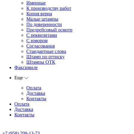
Именные
К производству работ
Копия верна
Малые штампы
По доверенности
Предрейсовый осмотр
С реквизитами
С юмором
Согласования
Стандартные слова
Штамп по оттиску
Штампы ОТК
Факсимиле
Еще
Оплата
Доставка
Контакты
Оплата
Доставка
Контакты
+7 (958) 709-13-73