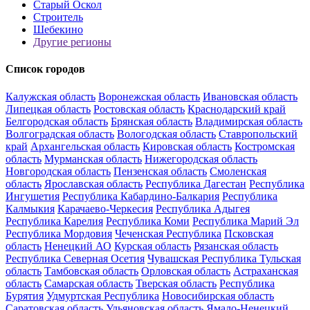
Старый Оскол
Строитель
Шебекино
Другие регионы
Список городов
Калужская область
Воронежская область
Ивановская область
Липецкая область
Ростовская область
Краснодарский край
Белгородская область
Брянская область
Владимирская область
Волгоградская область
Вологодская область
Ставропольский
край
Архангельская область
Кировская область
Костромская
область
Мурманская область
Нижегородская область
Новгородская область
Пензенская область
Смоленская
область
Ярославская область
Республика Дагестан
Республика
Ингушетия
Республика Кабардино-Балкария
Республика
Калмыкия
Карачаево-Черкесия
Республика Адыгея
Республика Карелия
Республика Коми
Республика Марий Эл
Республика Мордовия
Чеченская Республика
Псковская
область
Ненецкий АО
Курская область
Рязанская область
Республика Северная Осетия
Чувашская Республика
Тульская
область
Тамбовская область
Орловская область
Астраханская
область
Самарская область
Тверская область
Республика
Бурятия
Удмуртская Республика
Новосибирская область
Саратовская область
Ульяновская область
Ямало-Ненецкий