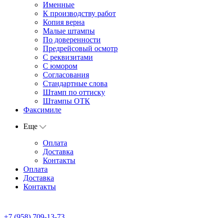
Именные
К производству работ
Копия верна
Малые штампы
По доверенности
Предрейсовый осмотр
С реквизитами
С юмором
Согласования
Стандартные слова
Штамп по оттиску
Штампы ОТК
Факсимиле
Еще
Оплата
Доставка
Контакты
Оплата
Доставка
Контакты
+7 (958) 709-13-73