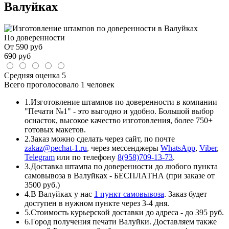
Валуйках
По доверенности
От
590
руб
690
руб
Средняя оценка
5
Всего проголосовало
1 человек
1.
Изготовление штампов по доверенности в компании
"Печати №1" - это выгодно и удобно. Большой выбор
оснасток, высокое качество изготовления, более 750+
готовых макетов.
2.
Заказ можно сделать через сайт, по почте
zakaz@pechat-1.ru
, через мессенджеры
WhatsApp
,
Viber
,
Telegram
или по телефону
8(958)709-13-73
.
3.
Доставка штампа по доверенности до любого пункта
самовывоза в Валуйках - БЕСПЛАТНА (при заказе от
3500 руб.)
4.
В Валуйках у нас
1 пункт самовывоза
. Заказ будет
доступен в нужном пункте через 3-4 дня.
5.
Стоимость курьерской доставки до адреса - до 395 руб.
6.
Город получения печати Валуйки. Доставляем также