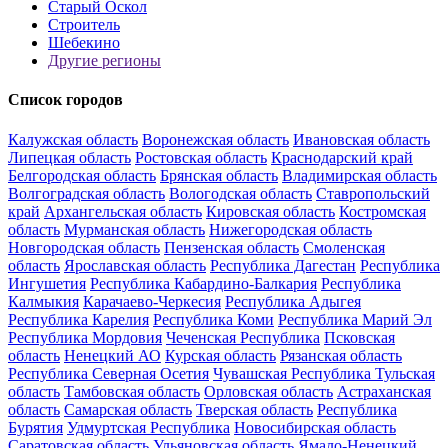
Старый Оскол
Строитель
Шебекино
Другие регионы
Список городов
Калужская область
Воронежская область
Ивановская область
Липецкая область
Ростовская область
Краснодарский край
Белгородская область
Брянская область
Владимирская область
Волгоградская область
Вологодская область
Ставропольский
край
Архангельская область
Кировская область
Костромская
область
Мурманская область
Нижегородская область
Новгородская область
Пензенская область
Смоленская
область
Ярославская область
Республика Дагестан
Республика
Ингушетия
Республика Кабардино-Балкария
Республика
Калмыкия
Карачаево-Черкесия
Республика Адыгея
Республика Карелия
Республика Коми
Республика Марий Эл
Республика Мордовия
Чеченская Республика
Псковская
область
Ненецкий АО
Курская область
Рязанская область
Республика Северная Осетия
Чувашская Республика
Тульская
область
Тамбовская область
Орловская область
Астраханская
область
Самарская область
Тверская область
Республика
Бурятия
Удмуртская Республика
Новосибирская область
Саратовская область
Ульяновская область
Ямало-Ненецкий