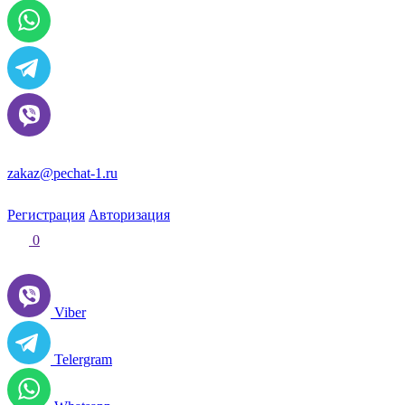
zakaz@pechat-1.ru
Регистрация
Авторизация
0
Viber
Telergram