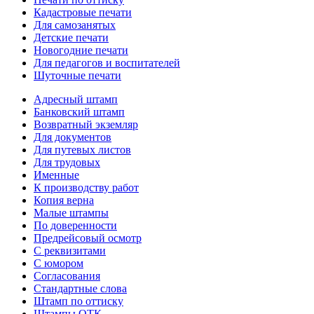
Кадастровые печати
Для самозанятых
Детские печати
Новогодние печати
Для педагогов и воспитателей
Шуточные печати
Адресный штамп
Банковский штамп
Возвратный экземляр
Для документов
Для путевых листов
Для трудовых
Именные
К производству работ
Копия верна
Малые штампы
По доверенности
Предрейсовый осмотр
С реквизитами
С юмором
Согласования
Стандартные слова
Штамп по оттиску
Штампы ОТК