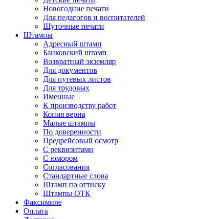
Новогодние печати
Для педагогов и воспитателей
Шуточные печати
Штампы
Адресный штамп
Банковский штамп
Возвратный экземляр
Для документов
Для путевых листов
Для трудовых
Именные
К производству работ
Копия верна
Малые штампы
По доверенности
Предрейсовый осмотр
С реквизитами
С юмором
Согласования
Стандартные слова
Штамп по оттиску
Штампы ОТК
Факсимиле
Оплата