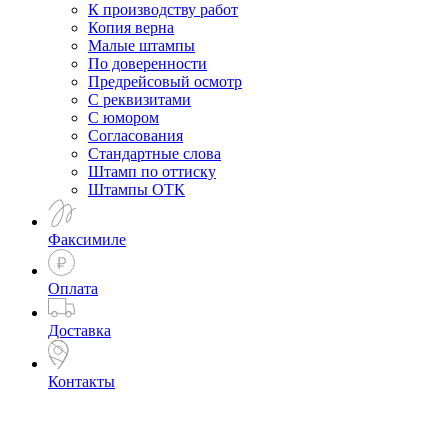
К производству работ
Копия верна
Малые штампы
По доверенности
Предрейсовый осмотр
С реквизитами
С юмором
Согласования
Стандартные слова
Штамп по оттиску
Штампы ОТК
Факсимиле
Оплата
Доставка
Контакты