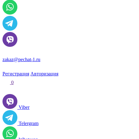
zakaz@pechat-1.ru
Регистрация
Авторизация
0
Viber
Telergram