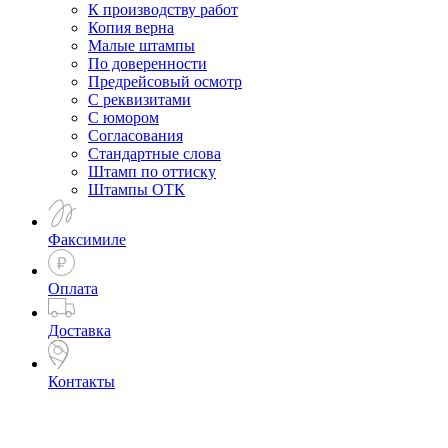
К производству работ
Копия верна
Малые штампы
По доверенности
Предрейсовый осмотр
С реквизитами
С юмором
Согласования
Стандартные слова
Штамп по оттиску
Штампы ОТК
Факсимиле
Оплата
Доставка
Контакты