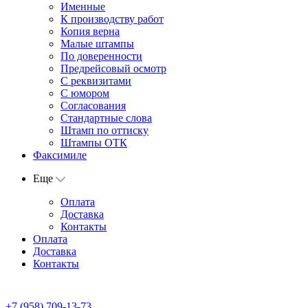
Именные
К производству работ
Копия верна
Малые штампы
По доверенности
Предрейсовый осмотр
С реквизитами
С юмором
Согласования
Стандартные слова
Штамп по оттиску
Штампы ОТК
Факсимиле
Еще
Оплата
Доставка
Контакты
Оплата
Доставка
Контакты
+7 (958) 709-13-73