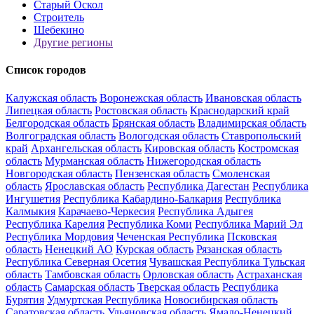
Старый Оскол
Строитель
Шебекино
Другие регионы
Список городов
Калужская область
Воронежская область
Ивановская область
Липецкая область
Ростовская область
Краснодарский край
Белгородская область
Брянская область
Владимирская область
Волгоградская область
Вологодская область
Ставропольский
край
Архангельская область
Кировская область
Костромская
область
Мурманская область
Нижегородская область
Новгородская область
Пензенская область
Смоленская
область
Ярославская область
Республика Дагестан
Республика
Ингушетия
Республика Кабардино-Балкария
Республика
Калмыкия
Карачаево-Черкесия
Республика Адыгея
Республика Карелия
Республика Коми
Республика Марий Эл
Республика Мордовия
Чеченская Республика
Псковская
область
Ненецкий АО
Курская область
Рязанская область
Республика Северная Осетия
Чувашская Республика
Тульская
область
Тамбовская область
Орловская область
Астраханская
область
Самарская область
Тверская область
Республика
Бурятия
Удмуртская Республика
Новосибирская область
Саратовская область
Ульяновская область
Ямало-Ненецкий