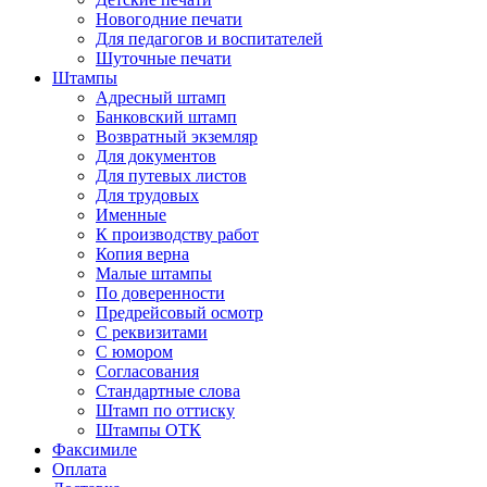
Новогодние печати
Для педагогов и воспитателей
Шуточные печати
Штампы
Адресный штамп
Банковский штамп
Возвратный экземляр
Для документов
Для путевых листов
Для трудовых
Именные
К производству работ
Копия верна
Малые штампы
По доверенности
Предрейсовый осмотр
С реквизитами
С юмором
Согласования
Стандартные слова
Штамп по оттиску
Штампы ОТК
Факсимиле
Оплата