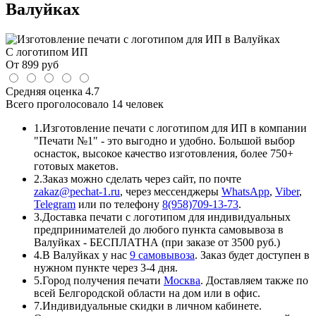
Валуйках
С логотипом ИП
От
899
руб
Средняя оценка
4.7
Всего проголосовало
14 человек
1.
Изготовление печати с логотипом для ИП в компании
"Печати №1" - это выгодно и удобно. Большой выбор
оснасток, высокое качество изготовления, более 750+
готовых макетов.
2.
Заказ можно сделать через сайт, по почте
zakaz@pechat-1.ru
, через мессенджеры
WhatsApp
,
Viber
,
Telegram
или по телефону
8(958)709-13-73
.
3.
Доставка печати с логотипом для индивидуальных
предпринимателей до любого пункта самовывоза в
Валуйках - БЕСПЛАТНА (при заказе от 3500 руб.)
4.
В Валуйках у нас
9 самовывоза
. Заказ будет доступен в
нужном пункте через 3-4 дня.
5.
Город получения печати
Москва
. Доставляем также по
всей Белгородской области на дом или в офис.
7.
Индивидуальные скидки в личном кабинете.