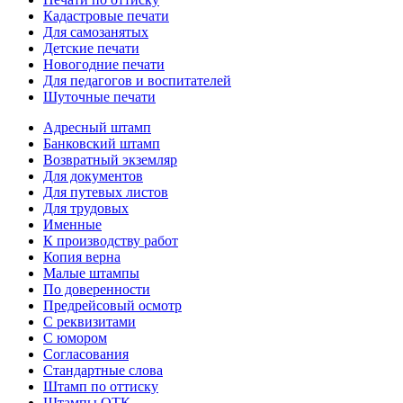
Кадастровые печати
Для самозанятых
Детские печати
Новогодние печати
Для педагогов и воспитателей
Шуточные печати
Адресный штамп
Банковский штамп
Возвратный экземляр
Для документов
Для путевых листов
Для трудовых
Именные
К производству работ
Копия верна
Малые штампы
По доверенности
Предрейсовый осмотр
С реквизитами
С юмором
Согласования
Стандартные слова
Штамп по оттиску
Штампы ОТК