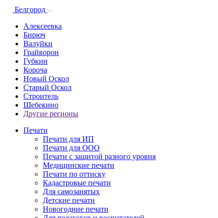
Белгород
Алексеевка
Бирюч
Валуйки
Грайворон
Губкин
Короча
Новый Оскол
Старый Оскол
Строитель
Шебекино
Другие регионы
Печати
Печати для ИП
Печати для ООО
Печати с защитой разного уровня
Медицинские печати
Печати по оттиску
Кадастровые печати
Для самозанятых
Детские печати
Новогодние печати
Для педагогов и воспитателей