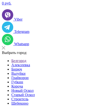
0
руб.
Viber
Telergram
Whatsapp
Выбрать город:
Белгород
Алексеевка
Бирюч
Валуйки
Грайворон
Губкин
Короча
Новый Оскол
Старый Оскол
Строитель
Шебекино