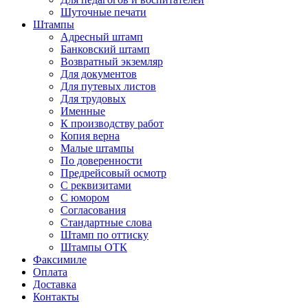
Шуточные печати
Штампы
Адресный штамп
Банковский штамп
Возвратный экземляр
Для документов
Для путевых листов
Для трудовых
Именные
К производству работ
Копия верна
Малые штампы
По доверенности
Предрейсовый осмотр
С реквизитами
С юмором
Согласования
Стандартные слова
Штамп по оттиску
Штампы ОТК
Факсимиле
Оплата
Доставка
Контакты