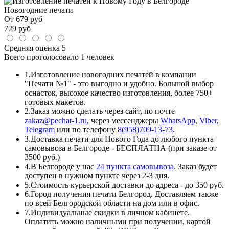
Новогодние печати
От
679
руб
729
руб
Средняя оценка
5
Всего проголосовало
1 человек
1.
Изготовление новогодних печатей в компании
"Печати №1" - это выгодно и удобно. Большой выбор
оснасток, высокое качество изготовления, более 750+
готовых макетов.
2.
Заказ можно сделать через сайт, по почте
zakaz@pechat-1.ru
, через мессенджеры
WhatsApp
,
Viber
,
Telegram
или по телефону
8(958)709-13-73
.
3.
Доставка печати для Нового Года до любого пункта
самовывоза в Белгороде - БЕСПЛАТНА (при заказе от
3500 руб.)
4.
В Белгороде у нас
24 пункта самовывоза
. Заказ будет
доступен в нужном пункте через 2-3 дня.
5.
Стоимость курьерской доставки до адреса - до 350 руб.
6.
Город получения печати Белгород. Доставляем также
по всей Белгородской области на дом или в офис.
7.
Индивидуальные скидки в личном кабинете.
Оплатить можно наличными при получении, картой