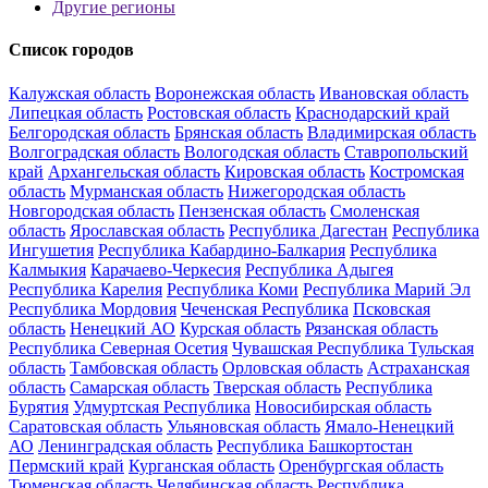
Другие регионы
Список городов
Калужская область
Воронежская область
Ивановская область
Липецкая область
Ростовская область
Краснодарский край
Белгородская область
Брянская область
Владимирская область
Волгоградская область
Вологодская область
Ставропольский
край
Архангельская область
Кировская область
Костромская
область
Мурманская область
Нижегородская область
Новгородская область
Пензенская область
Смоленская
область
Ярославская область
Республика Дагестан
Республика
Ингушетия
Республика Кабардино-Балкария
Республика
Калмыкия
Карачаево-Черкесия
Республика Адыгея
Республика Карелия
Республика Коми
Республика Марий Эл
Республика Мордовия
Чеченская Республика
Псковская
область
Ненецкий АО
Курская область
Рязанская область
Республика Северная Осетия
Чувашская Республика
Тульская
область
Тамбовская область
Орловская область
Астраханская
область
Самарская область
Тверская область
Республика
Бурятия
Удмуртская Республика
Новосибирская область
Саратовская область
Ульяновская область
Ямало-Ненецкий
АО
Ленинградская область
Республика Башкортостан
Пермский край
Курганская область
Оренбургская область
Тюменская область
Челябинская область
Республика