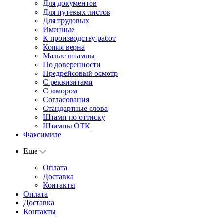
Для документов
Для путевых листов
Для трудовых
Именные
К производству работ
Копия верна
Малые штампы
По доверенности
Предрейсовый осмотр
С реквизитами
С юмором
Согласования
Стандартные слова
Штамп по оттиску
Штампы ОТК
Факсимиле
Еще
Оплата
Доставка
Контакты
Оплата
Доставка
Контакты