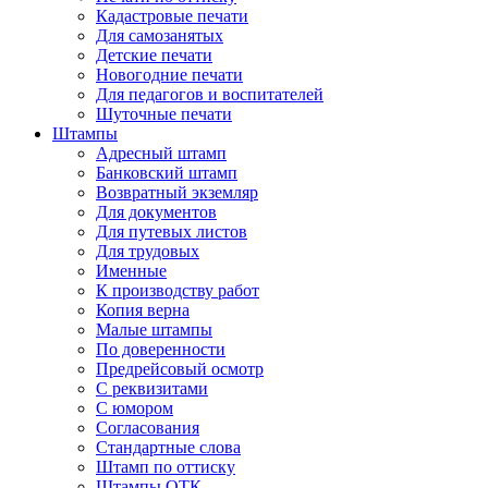
Кадастровые печати
Для самозанятых
Детские печати
Новогодние печати
Для педагогов и воспитателей
Шуточные печати
Штампы
Адресный штамп
Банковский штамп
Возвратный экземляр
Для документов
Для путевых листов
Для трудовых
Именные
К производству работ
Копия верна
Малые штампы
По доверенности
Предрейсовый осмотр
С реквизитами
С юмором
Согласования
Стандартные слова
Штамп по оттиску
Штампы ОТК