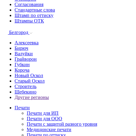
Согласования
Стандартные слова
Штамп по оттиску
Штампы ОТК
Белгород
Алексеевка
Бирюч
Валуйки
Грайворон
Губкин
Короча
Новый Оскол
Старый Оскол
Строитель
Шебекино
Другие регионы
Печати
Печати для ИП
Печати для ООО
Печати с защитой разного уровня
Медицинские печати
Печати по оттиску