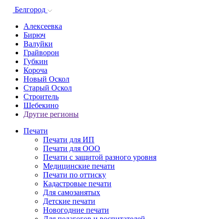
Белгород
Алексеевка
Бирюч
Валуйки
Грайворон
Губкин
Короча
Новый Оскол
Старый Оскол
Строитель
Шебекино
Другие регионы
Печати
Печати для ИП
Печати для ООО
Печати с защитой разного уровня
Медицинские печати
Печати по оттиску
Кадастровые печати
Для самозанятых
Детские печати
Новогодние печати
Для педагогов и воспитателей