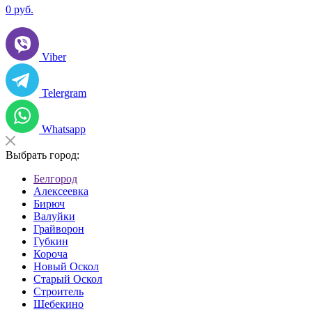
0
руб.
Viber
Telergram
Whatsapp
Выбрать город:
Белгород
Алексеевка
Бирюч
Валуйки
Грайворон
Губкин
Короча
Новый Оскол
Старый Оскол
Строитель
Шебекино