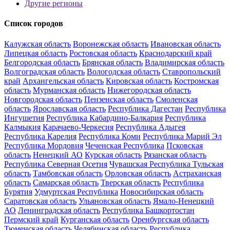
Другие регионы
Список городов
Калужская область
Воронежская область
Ивановская область
Липецкая область
Ростовская область
Краснодарский край
Белгородская область
Брянская область
Владимирская область
Волгоградская область
Вологодская область
Ставропольский
край
Архангельская область
Кировская область
Костромская
область
Мурманская область
Нижегородская область
Новгородская область
Пензенская область
Смоленская
область
Ярославская область
Республика Дагестан
Республика
Ингушетия
Республика Кабардино-Балкария
Республика
Калмыкия
Карачаево-Черкесия
Республика Адыгея
Республика Карелия
Республика Коми
Республика Марий Эл
Республика Мордовия
Чеченская Республика
Псковская
область
Ненецкий АО
Курская область
Рязанская область
Республика Северная Осетия
Чувашская Республика
Тульская
область
Тамбовская область
Орловская область
Астраханская
область
Самарская область
Тверская область
Республика
Бурятия
Удмуртская Республика
Новосибирская область
Саратовская область
Ульяновская область
Ямало-Ненецкий
АО
Ленинградская область
Республика Башкортостан
Пермский край
Курганская область
Оренбургская область
Тюменская область
Челябинская область
Республика