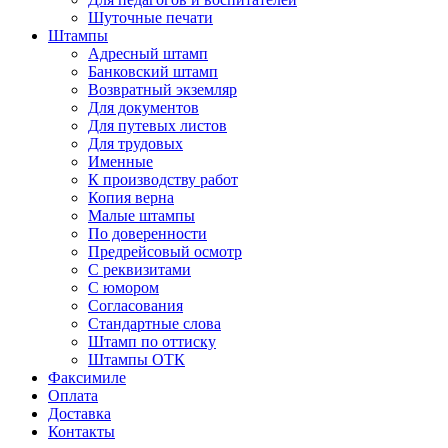
Шуточные печати
Штампы
Адресный штамп
Банковский штамп
Возвратный экземляр
Для документов
Для путевых листов
Для трудовых
Именные
К производству работ
Копия верна
Малые штампы
По доверенности
Предрейсовый осмотр
С реквизитами
С юмором
Согласования
Стандартные слова
Штамп по оттиску
Штампы ОТК
Факсимиле
Оплата
Доставка
Контакты