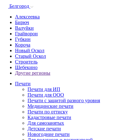
Белгород
Алексеевка
Бирюч
Валуйки
Грайворон
Губкин
Короча
Новый Оскол
Старый Оскол
Строитель
Шебекино
Другие регионы
Печати
Печати для ИП
Печати для ООО
Печати с защитой разного уровня
Медицинские печати
Печати по оттиску
Кадастровые печати
Для самозанятых
Детские печати
Новогодние печати
Для педагогов и воспитателей