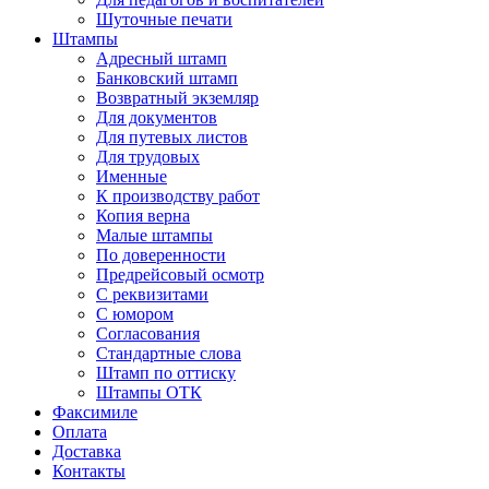
Шуточные печати
Штампы
Адресный штамп
Банковский штамп
Возвратный экземляр
Для документов
Для путевых листов
Для трудовых
Именные
К производству работ
Копия верна
Малые штампы
По доверенности
Предрейсовый осмотр
С реквизитами
С юмором
Согласования
Стандартные слова
Штамп по оттиску
Штампы ОТК
Факсимиле
Оплата
Доставка
Контакты