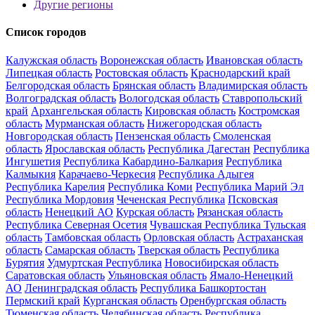
Другие регионы
Список городов
Калужская область
Воронежская область
Ивановская область
Липецкая область
Ростовская область
Краснодарский край
Белгородская область
Брянская область
Владимирская область
Волгоградская область
Вологодская область
Ставропольский
край
Архангельская область
Кировская область
Костромская
область
Мурманская область
Нижегородская область
Новгородская область
Пензенская область
Смоленская
область
Ярославская область
Республика Дагестан
Республика
Ингушетия
Республика Кабардино-Балкария
Республика
Калмыкия
Карачаево-Черкесия
Республика Адыгея
Республика Карелия
Республика Коми
Республика Марий Эл
Республика Мордовия
Чеченская Республика
Псковская
область
Ненецкий АО
Курская область
Рязанская область
Республика Северная Осетия
Чувашская Республика
Тульская
область
Тамбовская область
Орловская область
Астраханская
область
Самарская область
Тверская область
Республика
Бурятия
Удмуртская Республика
Новосибирская область
Саратовская область
Ульяновская область
Ямало-Ненецкий
АО
Ленинградская область
Республика Башкортостан
Пермский край
Курганская область
Оренбургская область
Тюменская область
Челябинская область
Республика