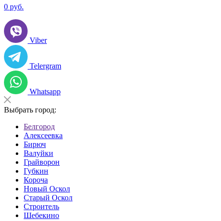
0
руб.
Viber
Telergram
Whatsapp
Выбрать город:
Белгород
Алексеевка
Бирюч
Валуйки
Грайворон
Губкин
Короча
Новый Оскол
Старый Оскол
Строитель
Шебекино