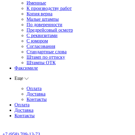
Именные
К производству работ
Копия верна
Малые штампы
По доверенности
Предрейсовый осмотр
С реквизитами
С юмором
Согласования
Стандартные слова
Штамп по оттиску
Штампы ОТК
Факсимиле
Еще
Оплата
Доставка
Контакты
Оплата
Доставка
Контакты
+7 (958) 709-13-73