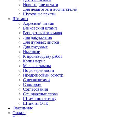
Новогодние печати
Для педагогов и воспитателей
Шуточные печати
Штампы
Адресный штамп
Банковский штамп
Возвратный экземляр
Для документов
Для путевых листов
Для трудовых
Именные
К производству работ
Копия верна
Малые штампы
По доверенности
Предрейсовый осмотр
С реквизитами
С юмором
Согласования
Стандартные слова
Штамп по оттиску
Штампы ОТК
Факсимиле
Оплата