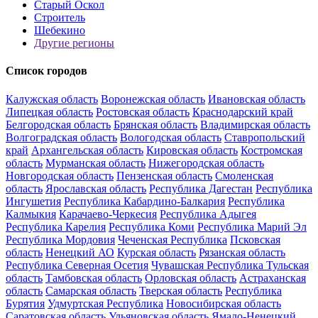
Старый Оскол
Строитель
Шебекино
Другие регионы
Список городов
Калужская область
Воронежская область
Ивановская область
Липецкая область
Ростовская область
Краснодарский край
Белгородская область
Брянская область
Владимирская область
Волгоградская область
Вологодская область
Ставропольский
край
Архангельская область
Кировская область
Костромская
область
Мурманская область
Нижегородская область
Новгородская область
Пензенская область
Смоленская
область
Ярославская область
Республика Дагестан
Республика
Ингушетия
Республика Кабардино-Балкария
Республика
Калмыкия
Карачаево-Черкесия
Республика Адыгея
Республика Карелия
Республика Коми
Республика Марий Эл
Республика Мордовия
Чеченская Республика
Псковская
область
Ненецкий АО
Курская область
Рязанская область
Республика Северная Осетия
Чувашская Республика
Тульская
область
Тамбовская область
Орловская область
Астраханская
область
Самарская область
Тверская область
Республика
Бурятия
Удмуртская Республика
Новосибирская область
Саратовская область
Ульяновская область
Ямало-Ненецкий