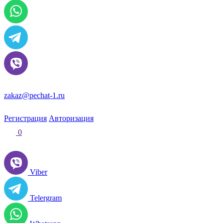
zakaz@pechat-1.ru
Регистрация
Авторизация
0
Viber
Telergram