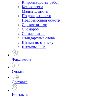
К производству работ
Копия верна
Малые штампы
По доверенности
Предрейсовый осмотр
С реквизитами
С юмором
Согласования
Стандартные слова
Штамп по оттиску
Штампы ОТК
Факсимиле
Оплата
Доставка
Контакты