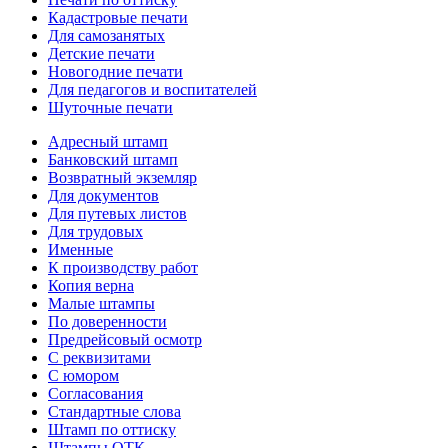
Кадастровые печати
Для самозанятых
Детские печати
Новогодние печати
Для педагогов и воспитателей
Шуточные печати
Адресный штамп
Банковский штамп
Возвратный экземляр
Для документов
Для путевых листов
Для трудовых
Именные
К производству работ
Копия верна
Малые штампы
По доверенности
Предрейсовый осмотр
С реквизитами
С юмором
Согласования
Стандартные слова
Штамп по оттиску
Штампы ОТК