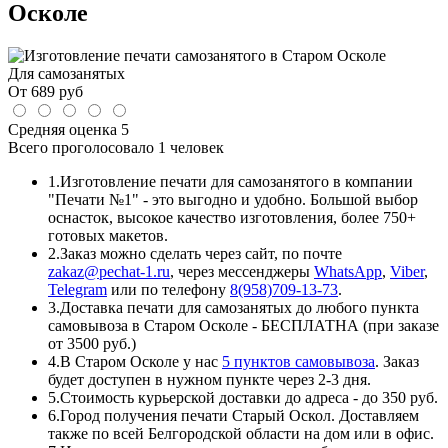
Осколе
Для самозанятых
От
689
руб
Средняя оценка
5
Всего проголосовало
1 человек
1.
Изготовление печати для самозанятого в компании
"Печати №1" - это выгодно и удобно. Большой выбор
оснасток, высокое качество изготовления, более 750+
готовых макетов.
2.
Заказ можно сделать через сайт, по почте
zakaz@pechat-1.ru
, через мессенджеры
WhatsApp
,
Viber
,
Telegram
или по телефону
8(958)709-13-73
.
3.
Доставка печати для самозанятых до любого пункта
самовывоза в Старом Осколе - БЕСПЛАТНА (при заказе
от 3500 руб.)
4.
В Старом Осколе у нас
5 пунктов самовывоза
. Заказ
будет доступен в нужном пункте через 2-3 дня.
5.
Стоимость курьерской доставки до адреса - до 350 руб.
6.
Город получения печати Старый Оскол. Доставляем
также по всей Белгородской области на дом или в офис.