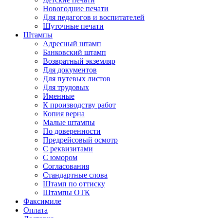
Новогодние печати
Для педагогов и воспитателей
Шуточные печати
Штампы
Адресный штамп
Банковский штамп
Возвратный экземляр
Для документов
Для путевых листов
Для трудовых
Именные
К производству работ
Копия верна
Малые штампы
По доверенности
Предрейсовый осмотр
С реквизитами
С юмором
Согласования
Стандартные слова
Штамп по оттиску
Штампы ОТК
Факсимиле
Оплата