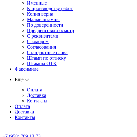
Именные
К производству работ
Копия верна
Малые штампы
По доверенности
Предрейсовый осмотр
С реквизитами
С юмором
Согласования
Стандартные слова
Штамп по оттиску
Штампы ОТК
Факсимиле
Еще
Оплата
Доставка
Контакты
Оплата
Доставка
Контакты
+7 (958) 709-13-73