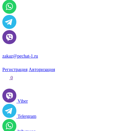
zakaz@pechat-1.ru
Регистрация
Авторизация
0
Viber
Telergram