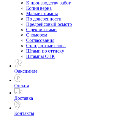
К производству работ
Копия верна
Малые штампы
По доверенности
Предрейсовый осмотр
С реквизитами
С юмором
Согласования
Стандартные слова
Штамп по оттиску
Штампы ОТК
Факсимиле
Оплата
Доставка
Контакты