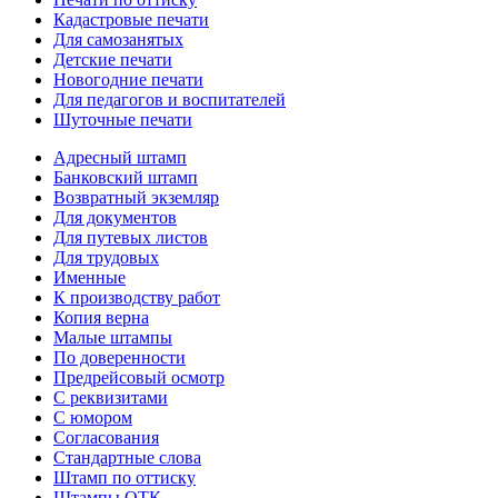
Кадастровые печати
Для самозанятых
Детские печати
Новогодние печати
Для педагогов и воспитателей
Шуточные печати
Адресный штамп
Банковский штамп
Возвратный экземляр
Для документов
Для путевых листов
Для трудовых
Именные
К производству работ
Копия верна
Малые штампы
По доверенности
Предрейсовый осмотр
С реквизитами
С юмором
Согласования
Стандартные слова
Штамп по оттиску
Штампы ОТК