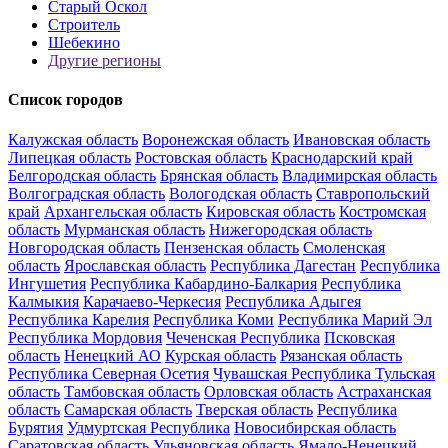
Старый Оскол
Строитель
Шебекино
Другие регионы
Список городов
Калужская область
Воронежская область
Ивановская область
Липецкая область
Ростовская область
Краснодарский край
Белгородская область
Брянская область
Владимирская область
Волгоградская область
Вологодская область
Ставропольский
край
Архангельская область
Кировская область
Костромская
область
Мурманская область
Нижегородская область
Новгородская область
Пензенская область
Смоленская
область
Ярославская область
Республика Дагестан
Республика
Ингушетия
Республика Кабардино-Балкария
Республика
Калмыкия
Карачаево-Черкесия
Республика Адыгея
Республика Карелия
Республика Коми
Республика Марий Эл
Республика Мордовия
Чеченская Республика
Псковская
область
Ненецкий АО
Курская область
Рязанская область
Республика Северная Осетия
Чувашская Республика
Тульская
область
Тамбовская область
Орловская область
Астраханская
область
Самарская область
Тверская область
Республика
Бурятия
Удмуртская Республика
Новосибирская область
Саратовская область
Ульяновская область
Ямало-Ненецкий