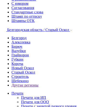
С юмором
Согласования
Стандартные слова
Штамп по оттиску
Штампы ОТК
Белгородская область / Старый Оскол
Белгород
Алексеевка
Бирюч
Валуйки
Грайворон
Губкин
Короча
Новый Оскол
Старый Оскол
Строитель
Шебекино
Другие регионы
Печати
Печати для ИП
Печати для ООО
Печати с защитой разного уровня