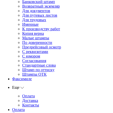
Банковский штамп
Возвратный экземляр
Для документов
Для путевых листов
Для трудовых
Именные
К производству работ
Копия верна
Малые штампы
По доверенности
Предрейсовый осмотр
С реквизитами
С юмором
Согласования
Стандартные слова
Штамп по оттиску
Штампы ОТК
Факсимиле
Еще
Оплата
Доставка
Контакты
Оплата