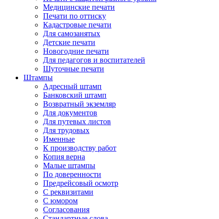
Медицинские печати
Печати по оттиску
Кадастровые печати
Для самозанятых
Детские печати
Новогодние печати
Для педагогов и воспитателей
Шуточные печати
Штампы
Адресный штамп
Банковский штамп
Возвратный экземляр
Для документов
Для путевых листов
Для трудовых
Именные
К производству работ
Копия верна
Малые штампы
По доверенности
Предрейсовый осмотр
С реквизитами
С юмором
Согласования
Стандартные слова