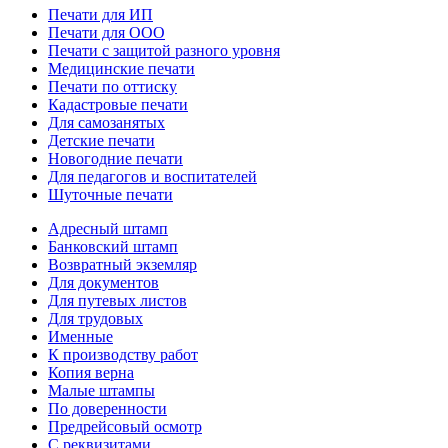
Печати для ИП
Печати для ООО
Печати с защитой разного уровня
Медицинские печати
Печати по оттиску
Кадастровые печати
Для самозанятых
Детские печати
Новогодние печати
Для педагогов и воспитателей
Шуточные печати
Адресный штамп
Банковский штамп
Возвратный экземляр
Для документов
Для путевых листов
Для трудовых
Именные
К производству работ
Копия верна
Малые штампы
По доверенности
Предрейсовый осмотр
С реквизитами