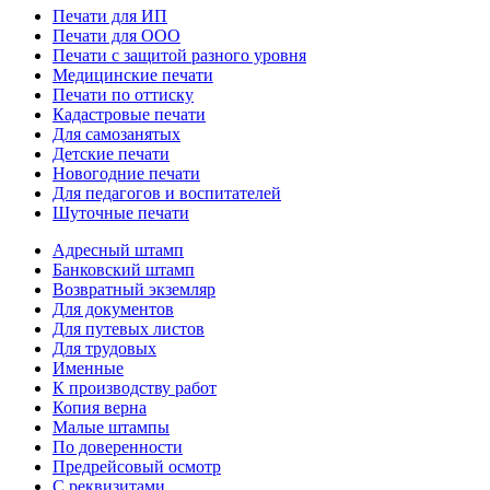
Печати для ИП
Печати для ООО
Печати с защитой разного уровня
Медицинские печати
Печати по оттиску
Кадастровые печати
Для самозанятых
Детские печати
Новогодние печати
Для педагогов и воспитателей
Шуточные печати
Адресный штамп
Банковский штамп
Возвратный экземляр
Для документов
Для путевых листов
Для трудовых
Именные
К производству работ
Копия верна
Малые штампы
По доверенности
Предрейсовый осмотр
С реквизитами