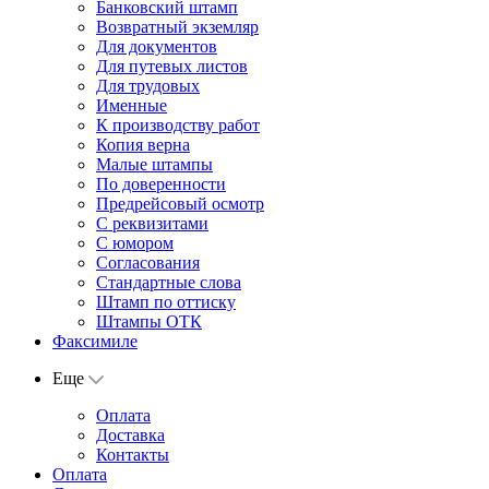
Банковский штамп
Возвратный экземляр
Для документов
Для путевых листов
Для трудовых
Именные
К производству работ
Копия верна
Малые штампы
По доверенности
Предрейсовый осмотр
С реквизитами
С юмором
Согласования
Стандартные слова
Штамп по оттиску
Штампы ОТК
Факсимиле
Еще
Оплата
Доставка
Контакты
Оплата