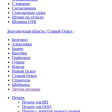
С юмором
Согласования
Стандартные слова
Штамп по оттиску
Штампы ОТК
Белгородская область / Старый Оскол
Белгород
Алексеевка
Бирюч
Валуйки
Грайворон
Губкин
Короча
Новый Оскол
Старый Оскол
Строитель
Шебекино
Другие регионы
Печати
Печати для ИП
Печати для ООО
Печати с защитой разного уровня