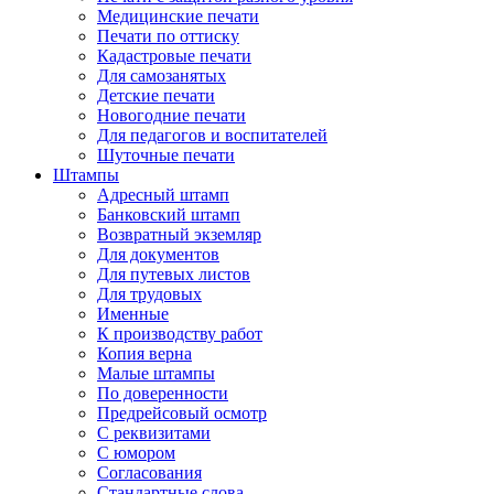
Медицинские печати
Печати по оттиску
Кадастровые печати
Для самозанятых
Детские печати
Новогодние печати
Для педагогов и воспитателей
Шуточные печати
Штампы
Адресный штамп
Банковский штамп
Возвратный экземляр
Для документов
Для путевых листов
Для трудовых
Именные
К производству работ
Копия верна
Малые штампы
По доверенности
Предрейсовый осмотр
С реквизитами
С юмором
Согласования
Стандартные слова