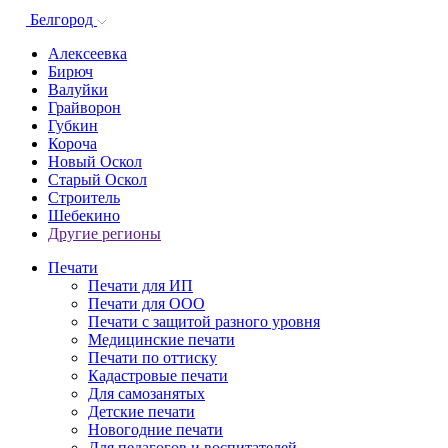
Белгород
Алексеевка
Бирюч
Валуйки
Грайворон
Губкин
Короча
Новый Оскол
Старый Оскол
Строитель
Шебекино
Другие регионы
Печати
Печати для ИП
Печати для ООО
Печати с защитой разного уровня
Медицинские печати
Печати по оттиску
Кадастровые печати
Для самозанятых
Детские печати
Новогодние печати
Для педагогов и воспитателей