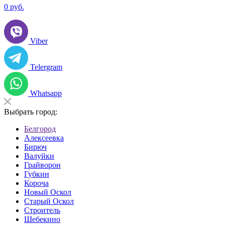
0
руб.
Viber
Telergram
Whatsapp
Выбрать город:
Белгород
Алексеевка
Бирюч
Валуйки
Грайворон
Губкин
Короча
Новый Оскол
Старый Оскол
Строитель
Шебекино