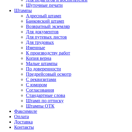
Шуточные печати
Штампы
Адресный штамп
Банковский штамп
Возвратный экземляр
Для документов
Для путевых листов
Для трудовых
Именные
К производству работ
Копия верна
Малые штампы
По доверенности
Предрейсовый осмотр
С реквизитами
С юмором
Согласования
Стандартные слова
Штамп по оттиску
Штампы ОТК
Факсимиле
Оплата
Доставка
Контакты