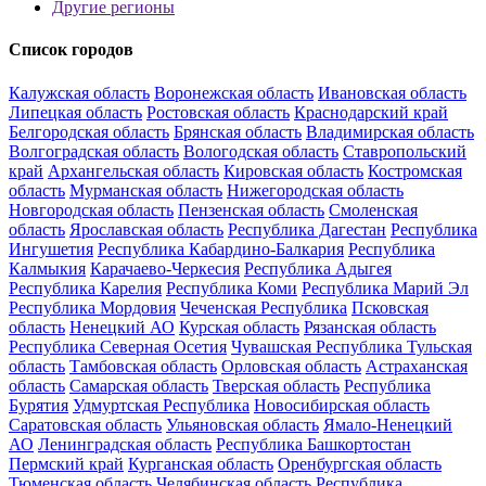
Другие регионы
Список городов
Калужская область
Воронежская область
Ивановская область
Липецкая область
Ростовская область
Краснодарский край
Белгородская область
Брянская область
Владимирская область
Волгоградская область
Вологодская область
Ставропольский
край
Архангельская область
Кировская область
Костромская
область
Мурманская область
Нижегородская область
Новгородская область
Пензенская область
Смоленская
область
Ярославская область
Республика Дагестан
Республика
Ингушетия
Республика Кабардино-Балкария
Республика
Калмыкия
Карачаево-Черкесия
Республика Адыгея
Республика Карелия
Республика Коми
Республика Марий Эл
Республика Мордовия
Чеченская Республика
Псковская
область
Ненецкий АО
Курская область
Рязанская область
Республика Северная Осетия
Чувашская Республика
Тульская
область
Тамбовская область
Орловская область
Астраханская
область
Самарская область
Тверская область
Республика
Бурятия
Удмуртская Республика
Новосибирская область
Саратовская область
Ульяновская область
Ямало-Ненецкий
АО
Ленинградская область
Республика Башкортостан
Пермский край
Курганская область
Оренбургская область
Тюменская область
Челябинская область
Республика