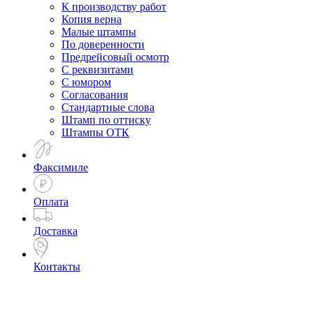
К производству работ
Копия верна
Малые штампы
По доверенности
Предрейсовый осмотр
С реквизитами
С юмором
Согласования
Стандартные слова
Штамп по оттиску
Штампы ОТК
Факсимиле
Оплата
Доставка
Контакты