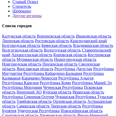
Старый Оскол
Строитель
Шебекино
Другие регионы
Список городов
Калужская область
Воронежская область
Ивановская область
Липецкая область
Ростовская область
Краснодарский край
Белгородская область
Брянская область
Владимирская область
Волгоградская область
Вологодская область
Ставропольский
край
Архангельская область
Кировская область
Костромская
область
Мурманская область
Нижегородская область
Новгородская область
Пензенская область
Смоленская
область
Ярославская область
Республика Дагестан
Республика
Ингушетия
Республика Кабардино-Балкария
Республика
Калмыкия
Карачаево-Черкесия
Республика Адыгея
Республика Карелия
Республика Коми
Республика Марий Эл
Республика Мордовия
Чеченская Республика
Псковская
область
Ненецкий АО
Курская область
Рязанская область
Республика Северная Осетия
Чувашская Республика
Тульская
область
Тамбовская область
Орловская область
Астраханская
область
Самарская область
Тверская область
Республика
Бурятия
Удмуртская Республика
Новосибирская область
Саратовская область
Ульяновская область
Ямало-Ненецкий