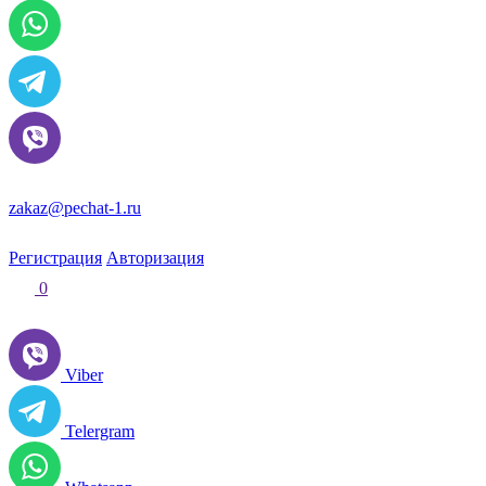
zakaz@pechat-1.ru
Регистрация
Авторизация
0
Viber
Telergram