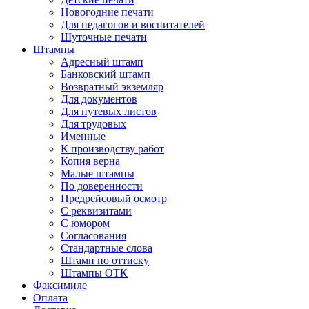
Новогодние печати
Для педагогов и воспитателей
Шуточные печати
Штампы
Адресный штамп
Банковский штамп
Возвратный экземляр
Для документов
Для путевых листов
Для трудовых
Именные
К производству работ
Копия верна
Малые штампы
По доверенности
Предрейсовый осмотр
С реквизитами
С юмором
Согласования
Стандартные слова
Штамп по оттиску
Штампы ОТК
Факсимиле
Оплата