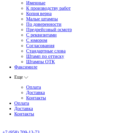
Именные
К производству работ
Копия верна
Малые штампы
По доверенности
Предрейсовый осмотр
С реквизитами
С юмором
Согласования
Стандартные слова
Штамп по оттиску
Штампы ОТК
Факсимиле
Еще
Оплата
Доставка
Контакты
Оплата
Доставка
Контакты
+7 (958) 709-13-73