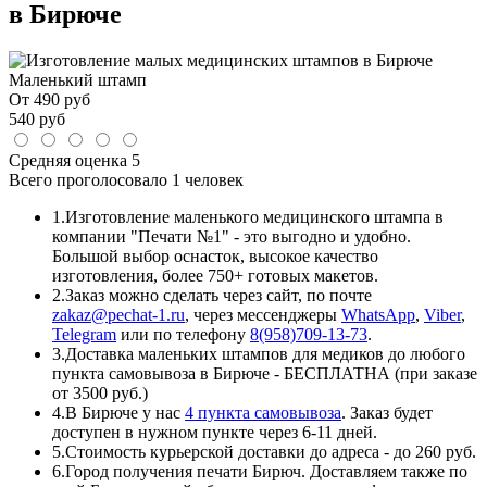
в Бирюче
Маленький штамп
От
490
руб
540
руб
Средняя оценка
5
Всего проголосовало
1 человек
1.
Изготовление маленького медицинского штампа в
компании "Печати №1" - это выгодно и удобно.
Большой выбор оснасток, высокое качество
изготовления, более 750+ готовых макетов.
2.
Заказ можно сделать через сайт, по почте
zakaz@pechat-1.ru
, через мессенджеры
WhatsApp
,
Viber
,
Telegram
или по телефону
8(958)709-13-73
.
3.
Доставка маленьких штампов для медиков до любого
пункта самовывоза в Бирюче - БЕСПЛАТНА (при заказе
от 3500 руб.)
4.
В Бирюче у нас
4 пункта самовывоза
. Заказ будет
доступен в нужном пункте через 6-11 дней.
5.
Стоимость курьерской доставки до адреса - до 260 руб.
6.
Город получения печати Бирюч. Доставляем также по