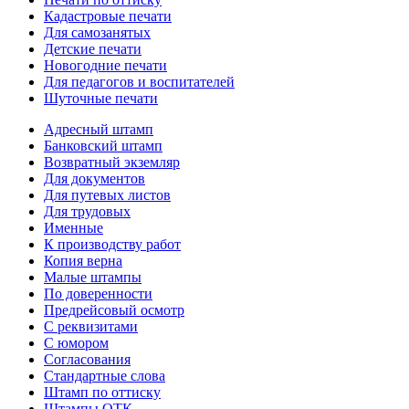
Кадастровые печати
Для самозанятых
Детские печати
Новогодние печати
Для педагогов и воспитателей
Шуточные печати
Адресный штамп
Банковский штамп
Возвратный экземляр
Для документов
Для путевых листов
Для трудовых
Именные
К производству работ
Копия верна
Малые штампы
По доверенности
Предрейсовый осмотр
С реквизитами
С юмором
Согласования
Стандартные слова
Штамп по оттиску
Штампы ОТК