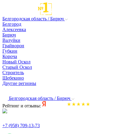
Белгородская область / Бирюч
Белгород
Алексеевка
Бирюч
Валуйки
Грайворон
Губкин
Короча
Новый Оскол
Старый Оскол
Строитель
Шебекино
Другие регионы
Белгородская область / Бирюч
Рейтинг и отзывы:
+7 (958) 709-13-73
По всем вопросам и заказам пишите: