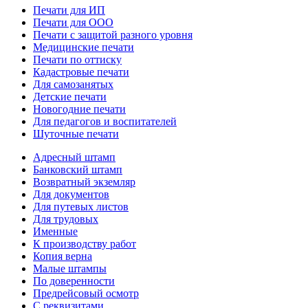
Печати для ИП
Печати для ООО
Печати с защитой разного уровня
Медицинские печати
Печати по оттиску
Кадастровые печати
Для самозанятых
Детские печати
Новогодние печати
Для педагогов и воспитателей
Шуточные печати
Адресный штамп
Банковский штамп
Возвратный экземляр
Для документов
Для путевых листов
Для трудовых
Именные
К производству работ
Копия верна
Малые штампы
По доверенности
Предрейсовый осмотр
С реквизитами