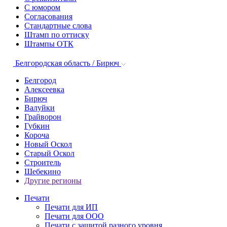
С юмором
Согласования
Стандартные слова
Штамп по оттиску
Штампы ОТК
Белгородская область / Бирюч
Белгород
Алексеевка
Бирюч
Валуйки
Грайворон
Губкин
Короча
Новый Оскол
Старый Оскол
Строитель
Шебекино
Другие регионы
Печати
Печати для ИП
Печати для ООО
Печати с защитой разного уровня