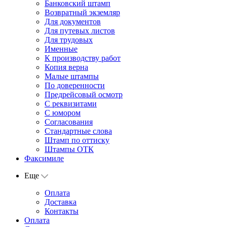
Банковский штамп
Возвратный экземляр
Для документов
Для путевых листов
Для трудовых
Именные
К производству работ
Копия верна
Малые штампы
По доверенности
Предрейсовый осмотр
С реквизитами
С юмором
Согласования
Стандартные слова
Штамп по оттиску
Штампы ОТК
Факсимиле
Еще
Оплата
Доставка
Контакты
Оплата