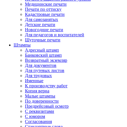
Медицинские печати
Печати по оттиску
Кадастровые печати
Для самозанятых
Детские печати
Новогодние печати
Для педагогов и воспитателей
Шуточные печати
Штампы
Адресный штамп
Банковский штамп
Возвратный экземляр
Для документов
Для путевых листов
Для трудовых
Именные
К производству работ
Копия верна
Малые штампы
По доверенности
Предрейсовый осмотр
С реквизитами
С юмором
Согласования
Стандартные слова