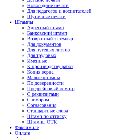
Новогодние печати
Для педагогов и воспитателей
Шуточные печати
Штампы
Адресный штамп
Банковский штамп
Возвратный экземляр
Для документов
Для путевых листов
Для трудовых
Именные
К производству работ
Копия верна
Малые штампы
По доверенности
Предрейсовый осмотр
С реквизитами
С юмором
Согласования
Стандартные слова
Штамп по оттиску
Штампы ОТК
Факсимиле
Оплата