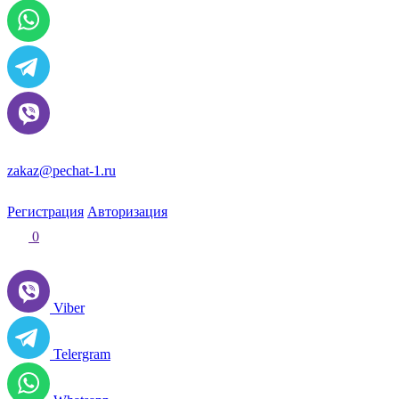
zakaz@pechat-1.ru
Регистрация
Авторизация
0
Viber
Telergram