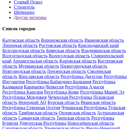
Старый Оскол
Строитель
Шебекино
Другие регионы
Список городов
Калужская область
Воронежская область
Ивановская область
Липецкая область
Ростовская область
Краснодарский край
Белгородская область
Брянская область
Владимирская область
Волгоградская область
Вологодская область
Ставропольский
край
Архангельская область
Кировская область
Костромская
область
Мурманская область
Нижегородская область
Новгородская область
Пензенская область
Смоленская
область
Ярославская область
Республика Дагестан
Республика
Ингушетия
Республика Кабардино-Балкария
Республика
Калмыкия
Карачаево-Черкесия
Республика Адыгея
Республика Карелия
Республика Коми
Республика Марий Эл
Республика Мордовия
Чеченская Республика
Псковская
область
Ненецкий АО
Курская область
Рязанская область
Республика Северная Осетия
Чувашская Республика
Тульская
область
Тамбовская область
Орловская область
Астраханская
область
Самарская область
Тверская область
Республика
Бурятия
Удмуртская Республика
Новосибирская область
Саратовская область
Ульяновская область
Ямало-Ненецкий