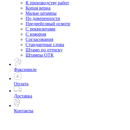
К производству работ
Копия верна
Малые штампы
По доверенности
Предрейсовый осмотр
С реквизитами
С юмором
Согласования
Стандартные слова
Штамп по оттиску
Штампы ОТК
Факсимиле
Оплата
Доставка
Контакты