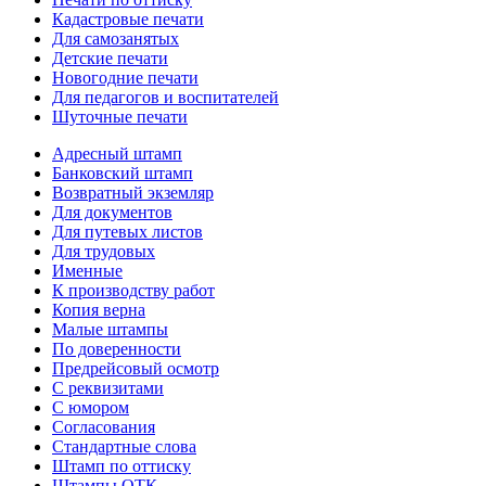
Кадастровые печати
Для самозанятых
Детские печати
Новогодние печати
Для педагогов и воспитателей
Шуточные печати
Адресный штамп
Банковский штамп
Возвратный экземляр
Для документов
Для путевых листов
Для трудовых
Именные
К производству работ
Копия верна
Малые штампы
По доверенности
Предрейсовый осмотр
С реквизитами
С юмором
Согласования
Стандартные слова
Штамп по оттиску
Штампы ОТК