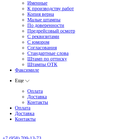
Именные
К производству работ
Копия верна
Малые штампы
По доверенности
Предрейсовый осмотр
С реквизитами
С юмором
Согласования
Стандартные слова
Штамп по оттиску
Штампы ОТК
Факсимиле
Еще
Оплата
Доставка
Контакты
Оплата
Доставка
Контакты
+7 (958) 709-13-73