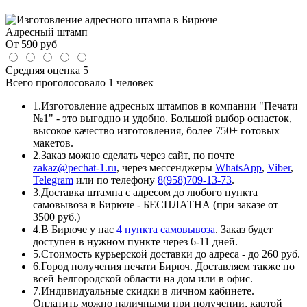
Адресный штамп
От
590
руб
Средняя оценка
5
Всего проголосовало
1 человек
1.
Изготовление адресных штампов в компании "Печати
№1" - это выгодно и удобно. Большой выбор оснасток,
высокое качество изготовления, более 750+ готовых
макетов.
2.
Заказ можно сделать через сайт, по почте
zakaz@pechat-1.ru
, через мессенджеры
WhatsApp
,
Viber
,
Telegram
или по телефону
8(958)709-13-73
.
3.
Доставка штампа с адресом до любого пункта
самовывоза в Бирюче - БЕСПЛАТНА (при заказе от
3500 руб.)
4.
В Бирюче у нас
4 пункта самовывоза
. Заказ будет
доступен в нужном пункте через 6-11 дней.
5.
Стоимость курьерской доставки до адреса - до 260 руб.
6.
Город получения печати Бирюч. Доставляем также по
всей Белгородской области на дом или в офис.
7.
Индивидуальные скидки в личном кабинете.
Оплатить можно наличными при получении, картой