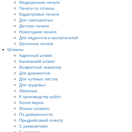
Медицинские печати
Печати по оттиску
Кадастровые печати
Для самозанятых
Детские печати
Новогодние печати
Для педагогов и воспитателей
Шуточные печати
Штампы
Адресный штамп
Банковский штамп
Возвратный экземляр
Для документов
Для путевых листов
Для трудовых
Именные
К производству работ
Копия верна
Малые штампы
По доверенности
Предрейсовый осмотр
С реквизитами
С юмором