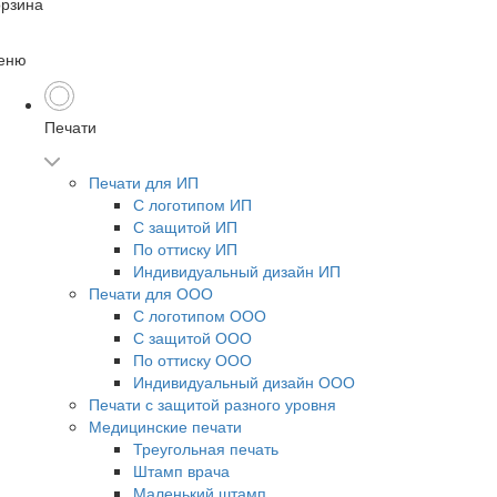
орзина
еню
Печати
Печати для ИП
С логотипом ИП
С защитой ИП
По оттиску ИП
Индивидуальный дизайн ИП
Печати для ООО
С логотипом ООО
С защитой ООО
По оттиску ООО
Индивидуальный дизайн ООО
Печати с защитой разного уровня
Медицинские печати
Треугольная печать
Штамп врача
Маленький штамп