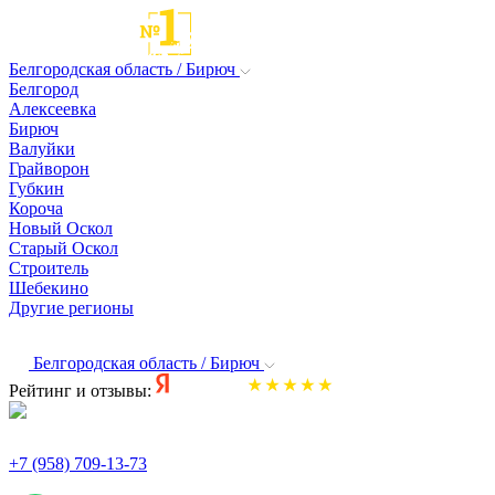
Белгородская область / Бирюч
Белгород
Алексеевка
Бирюч
Валуйки
Грайворон
Губкин
Короча
Новый Оскол
Старый Оскол
Строитель
Шебекино
Другие регионы
Белгородская область / Бирюч
Рейтинг и отзывы:
+7 (958) 709-13-73
По всем вопросам и заказам пишите: