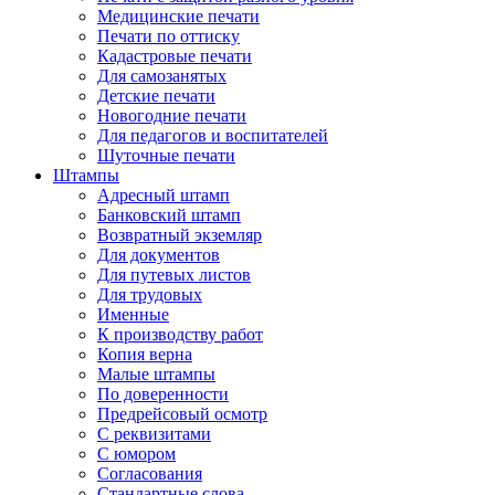
Медицинские печати
Печати по оттиску
Кадастровые печати
Для самозанятых
Детские печати
Новогодние печати
Для педагогов и воспитателей
Шуточные печати
Штампы
Адресный штамп
Банковский штамп
Возвратный экземляр
Для документов
Для путевых листов
Для трудовых
Именные
К производству работ
Копия верна
Малые штампы
По доверенности
Предрейсовый осмотр
С реквизитами
С юмором
Согласования
Стандартные слова