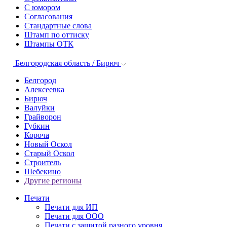
С юмором
Согласования
Стандартные слова
Штамп по оттиску
Штампы ОТК
Белгородская область / Бирюч
Белгород
Алексеевка
Бирюч
Валуйки
Грайворон
Губкин
Короча
Новый Оскол
Старый Оскол
Строитель
Шебекино
Другие регионы
Печати
Печати для ИП
Печати для ООО
Печати с защитой разного уровня