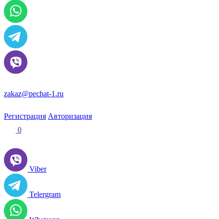
zakaz@pechat-1.ru
Регистрация
Авторизация
0
Viber
Telergram