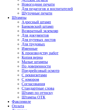
Новогодние печати
Для педагогов и воспитателей
Шуточные печати
Штампы
Адресный штамп
Банковский штамп
Возвратный экземляр
Для документов
Для путевых листов
Для трудовых
Именные
К производству работ
Копия верна
Малые штампы
По доверенности
Предрейсовый осмотр
С реквизитами
С юмором
Согласования
Стандартные слова
Штамп по оттиску
Штампы ОТК
Факсимиле
Оплата