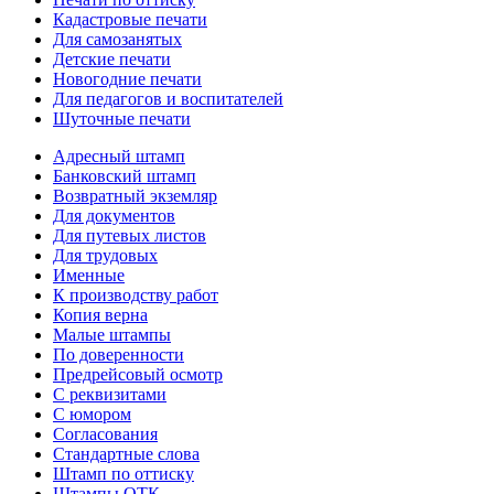
Кадастровые печати
Для самозанятых
Детские печати
Новогодние печати
Для педагогов и воспитателей
Шуточные печати
Адресный штамп
Банковский штамп
Возвратный экземляр
Для документов
Для путевых листов
Для трудовых
Именные
К производству работ
Копия верна
Малые штампы
По доверенности
Предрейсовый осмотр
С реквизитами
С юмором
Согласования
Стандартные слова
Штамп по оттиску
Штампы ОТК