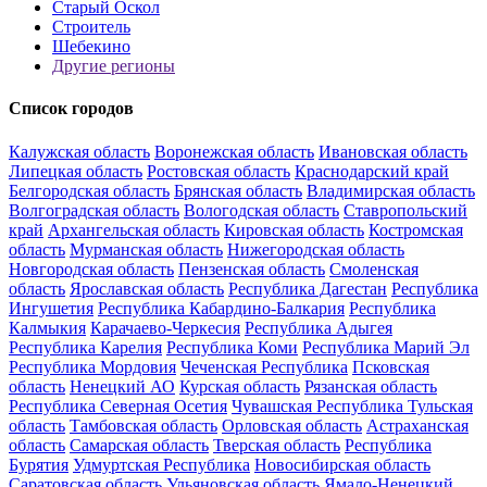
Старый Оскол
Строитель
Шебекино
Другие регионы
Список городов
Калужская область
Воронежская область
Ивановская область
Липецкая область
Ростовская область
Краснодарский край
Белгородская область
Брянская область
Владимирская область
Волгоградская область
Вологодская область
Ставропольский
край
Архангельская область
Кировская область
Костромская
область
Мурманская область
Нижегородская область
Новгородская область
Пензенская область
Смоленская
область
Ярославская область
Республика Дагестан
Республика
Ингушетия
Республика Кабардино-Балкария
Республика
Калмыкия
Карачаево-Черкесия
Республика Адыгея
Республика Карелия
Республика Коми
Республика Марий Эл
Республика Мордовия
Чеченская Республика
Псковская
область
Ненецкий АО
Курская область
Рязанская область
Республика Северная Осетия
Чувашская Республика
Тульская
область
Тамбовская область
Орловская область
Астраханская
область
Самарская область
Тверская область
Республика
Бурятия
Удмуртская Республика
Новосибирская область
Саратовская область
Ульяновская область
Ямало-Ненецкий