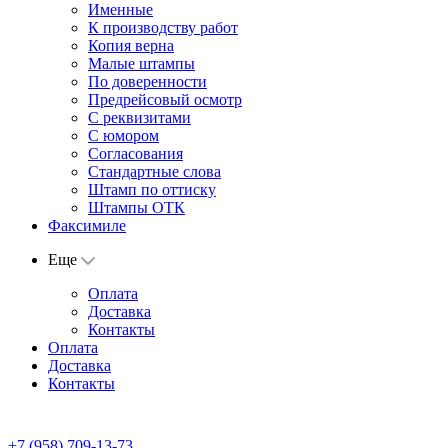
Именные
К производству работ
Копия верна
Малые штампы
По доверенности
Предрейсовый осмотр
С реквизитами
С юмором
Согласования
Стандартные слова
Штамп по оттиску
Штампы ОТК
Факсимиле
Еще
Оплата
Доставка
Контакты
Оплата
Доставка
Контакты
+7 (958) 709-13-73