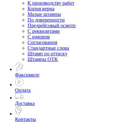
К производству работ
Копия верна
Малые штампы
По доверенности
Предрейсовый осмотр
С реквизитами
С юмором
Согласования
Стандартные слова
Штамп по оттиску
Штампы ОТК
Факсимиле
Оплата
Доставка
Контакты