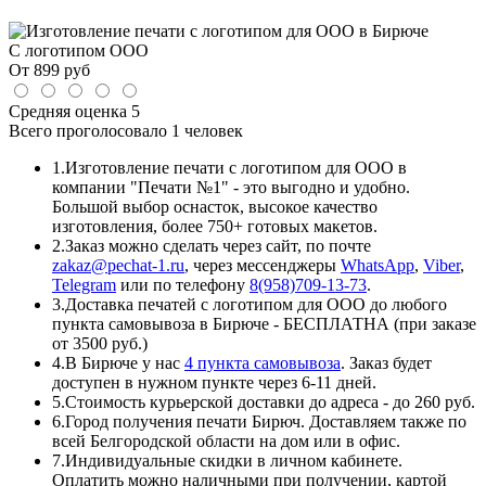
С логотипом ООО
От
899
руб
Средняя оценка
5
Всего проголосовало
1 человек
1.
Изготовление печати с логотипом для ООО в
компании "Печати №1" - это выгодно и удобно.
Большой выбор оснасток, высокое качество
изготовления, более 750+ готовых макетов.
2.
Заказ можно сделать через сайт, по почте
zakaz@pechat-1.ru
, через мессенджеры
WhatsApp
,
Viber
,
Telegram
или по телефону
8(958)709-13-73
.
3.
Доставка печатей с логотипом для ООО до любого
пункта самовывоза в Бирюче - БЕСПЛАТНА (при заказе
от 3500 руб.)
4.
В Бирюче у нас
4 пункта самовывоза
. Заказ будет
доступен в нужном пункте через 6-11 дней.
5.
Стоимость курьерской доставки до адреса - до 260 руб.
6.
Город получения печати Бирюч. Доставляем также по
всей Белгородской области на дом или в офис.
7.
Индивидуальные скидки в личном кабинете.
Оплатить можно наличными при получении, картой