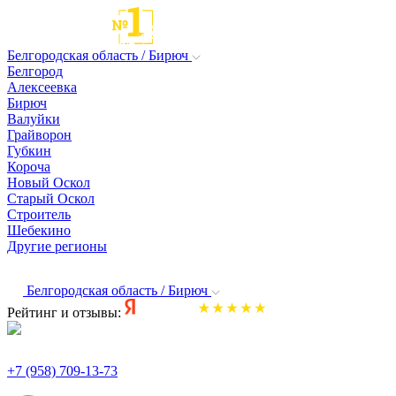
Белгородская область / Бирюч
Белгород
Алексеевка
Бирюч
Валуйки
Грайворон
Губкин
Короча
Новый Оскол
Старый Оскол
Строитель
Шебекино
Другие регионы
Белгородская область / Бирюч
Рейтинг и отзывы:
+7 (958) 709-13-73
По всем вопросам и заказам пишите: