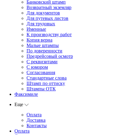
Банковский штамп
Возвратный экземляр
Для документов
Для путевых листов
Для трудовых
Именные
К производству работ
Копия верна
Малые штампы
По доверенности
Предрейсовый осмотр
С реквизитами
С юмором
Согласования
Стандартные слова
Штамп по оттиску
Штампы ОТК
Факсимиле
Еще
Оплата
Доставка
Контакты
Оплата