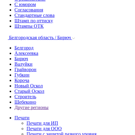
С юмором
Согласования
Стандартные слова
Штамп по оттиску
Штампы ОТК
Белгородская область / Бирюч
Белгород
Алексеевка
Бирюч
Валуйки
Грайворон
Губкин
Короча
Новый Оскол
Старый Оскол
Строитель
Шебекино
Другие регионы
Печати
Печати для ИП
Печати для ООО
Печати с защитой разного уровня