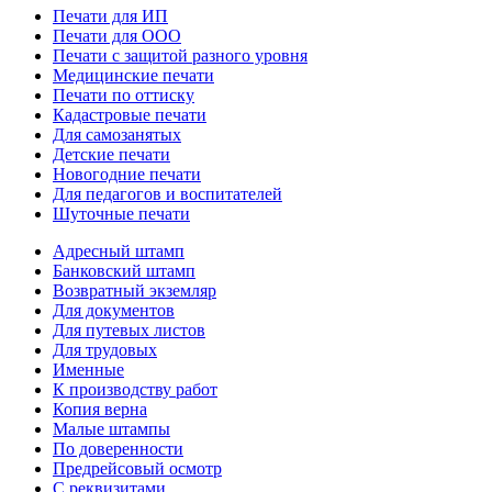
Печати для ИП
Печати для ООО
Печати с защитой разного уровня
Медицинские печати
Печати по оттиску
Кадастровые печати
Для самозанятых
Детские печати
Новогодние печати
Для педагогов и воспитателей
Шуточные печати
Адресный штамп
Банковский штамп
Возвратный экземляр
Для документов
Для путевых листов
Для трудовых
Именные
К производству работ
Копия верна
Малые штампы
По доверенности
Предрейсовый осмотр
С реквизитами