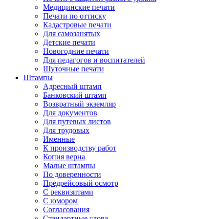
Медицинские печати
Печати по оттиску
Кадастровые печати
Для самозанятых
Детские печати
Новогодние печати
Для педагогов и воспитателей
Шуточные печати
Штампы
Адресный штамп
Банковский штамп
Возвратный экземляр
Для документов
Для путевых листов
Для трудовых
Именные
К производству работ
Копия верна
Малые штампы
По доверенности
Предрейсовый осмотр
С реквизитами
С юмором
Согласования
Стандартные слова